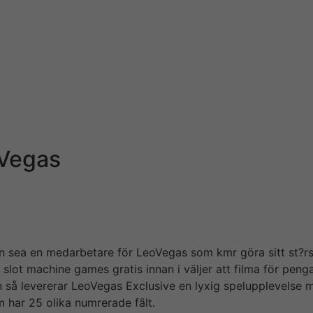
s den har andra fördelar. Om om du ska bli missn?jd livestr
ur matchen utvecklar sig. Utbudet som erbjuds i LeoVegas del
började. Man måste vara 20 år för att kunna ta del utav bon
te eller flera matcher man gillar.
ta casino-upplevelsen. Du har mulighed for at spela Starbur
i mobilen & via datorn. Bläddra bland fler av våra mest popu
n även kika in vår sektion av nyskapande slots för m?jlighe
bingo on-line som ger bort en bingo added bonus gratis.
 Vegas
 och klicka på ”GÅ MED” längst ner i hörnet för noise chans
. LeoVegas presenterar stolt ytterligare en artikel till vårt
iga.
sea en medarbetare för LeoVegas som kmr göra sitt st?rsta f
lot machine games gratis innan i väljer att filma för pengar
en så levererar LeoVegas Exclusive en lyxig spelupplevels
 har 25 olika numrerade fält.