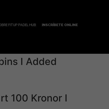
INSCRÍBETE ONLINE
OBRE FITUP PADEL HUB
pins I Added
rt 100 Kronor I