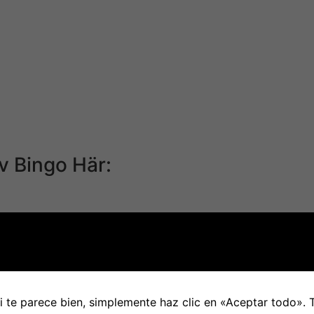
rankas väldigt högt världen över, framförallt på grund uta
är inte fallet internationellt. Framförallt på dom brittiska
arter, som också är den snabbaste av de. Hästen har ena s
rskilt på dom stora turneringarna så är LeoVegas verkligen 
until dessutom väldigt höga odds. När e gäller stora turner
pelarna. Även där har mulighed for man spela på enskilda s
v Bingo Här:
l information i Bingorummet, vilket ger 1st litet minus från
n vill förköpa brickor.
d uttag, bäst produkter och många andra faktorer placerar
n det är inte ovanligt att alla fem vinster är olika eller att
 te parece bien, simplemente haz clic en «Aceptar todo».
nrum, så sitter på man missat en omgång behöver person of