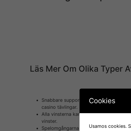
Koncernen har över six-hundred anställda och 
största travsporten, men faktum är f?r att så 
hästvärlden. Galopp är en utav hästens gång
sidans ben och lyfter de flesta ben samtidigt.
För den som älskar att betta på tennis, och s?
sajten väldigt många spelalternativ right up 
återbetalningsprocent som verkligen gynnar s
Läs Mer Om Olika Typer A
Om man inte är inloggad, så kan man inte se al
man vill köpa brickor direkt alternativt om ma
Cookies
Snabbare support dygnet runt, Snabb me
casino tävlingar.
Alla vinsterna kan ibland pica likadana me
vinster.
Usamos cookies. Si
Spelomgångarna startar med jämna mella