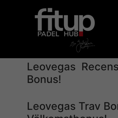
Leovegas ️ Recens
Bonus!
Leovegas ️ Recension Få 100 Cash Free Spins
Leovegas Trav Bon