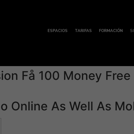
ESPACIOS
TARIFAS
FORMACIÓN
S
ion Få 100 Money Free 
s I Bonus!
no Online As Well As Mo