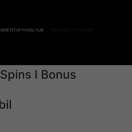
INSCRÍBETE ONLINE
OBRE FITUP PADEL HUB
Spins I Bonus
bil