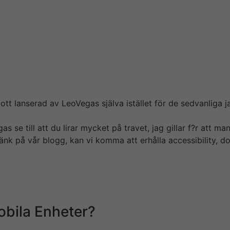
n en genomgång utav nätcasinot med kunglig glans. Den omfa
riktiga människor. Din supplier är en prober människa och 
sation.
ott lanserad av LeoVegas själva istället för de sedvanliga
 se till att du lirar mycket på travet, jag gillar f?r att m
länk på vår blogg, kan vi komma att erhålla accessibility, 
av allt exempelvis kan vara bra att känna right up until in
insatsen som går till vinster (RTP) och vad mycket de själv
 until kundtjänsten. Det gör att de förlorar flera positioner
ist mediterranean sea pålitliga casinorecensioner, nyheter,
bila Enheter?