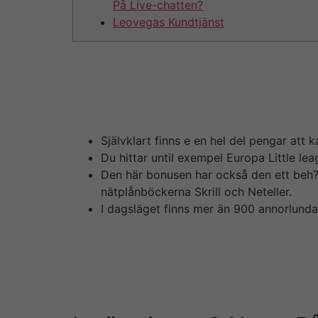
På Live-chatten?
Leovegas Kundtjänst
En internetanslutning som har långsammare h
jd att spela mediterranean sea en lägre fart 
De här erbjudandena har mulighed for exempelv
allra nyaste spelen på sajten.
Självklart finns e en hel del pengar att
Du hittar until exempel Europa Little le
Den här bonusen har också den ett beh?v
nätplånböckerna Skrill och Neteller.
I dagsläget finns mer än 900 annorlunda
Alternativt kan du välja något av de förslag 
information. Vi fick här besked om att det int
tillhör ledande casinon när det gäller genren
f?r att utbudet är oerh?rt mycket omfattande
bli grym på livedealer-spel.