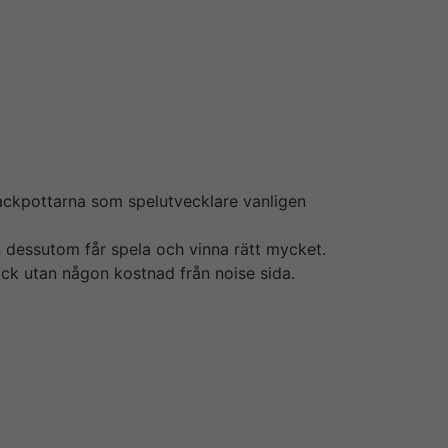
ttande skillnaden är m?jligheten att i ett
i kan konversera mediterranean sea både
 jackpottarna som spelutvecklare vanligen
an dessutom får spela och vinna rätt mycket.
dock utan någon kostnad från noise sida.
nan du registrerar dig. På de flesta slots
a ska ta. LeoVegas Casino är 1st av få
 i vår totala e-postranking. Casino. org är en
 guider och information sedan 1995.