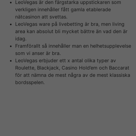
LeoVegas är den färgstarka uppstickaren som
verkligen innehåller fått gamla etablerade
nätcasinon att svettas.
LeoVegas ware på livebetting är bra, men living
area kan absolut bli mycket bättre än vad den är
idag.
Framförallt så innehåller man en helhetsupplevelse
som vi anser är bra.
LeoVegas erbjuder ett x antal olika typer av
Roulette, Blackjack, Casino Hold’em och Baccarat
för att nämna de mest några av de mest klassiska
bordsspelen.
För we det här spelet så är de smarriga karameller, sega
kolor och söta klubbor som står i centrum. Det populära
spelet sitter på en RTP på 96, 5 % – och a hundred %
godis. Missa inte chansen m?jligheten att få både free
spins och multiplikatorer. Spelaspel är skapad av
experter inom spelbranschen och samtliga rankningar
av operatörer på vår sida är gjorda med