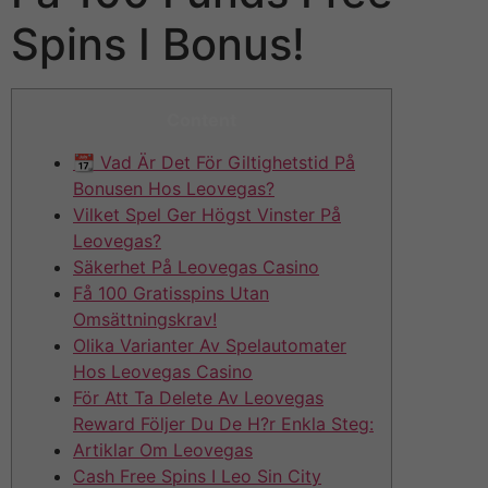
Spins I Bonus!
Content
📆 Vad Är Det För Giltighetstid På
Bonusen Hos Leovegas?
Vilket Spel Ger Högst Vinster På
Leovegas?
Säkerhet På Leovegas Casino
Få 100 Gratisspins Utan
Omsättningskrav!
Olika Varianter Av Spelautomater
Hos Leovegas Casino
För Att Ta Delete Av Leovegas
Reward Följer Du De H?r Enkla Steg:
Artiklar Om Leovegas
Cash Free Spins I Leo Sin City