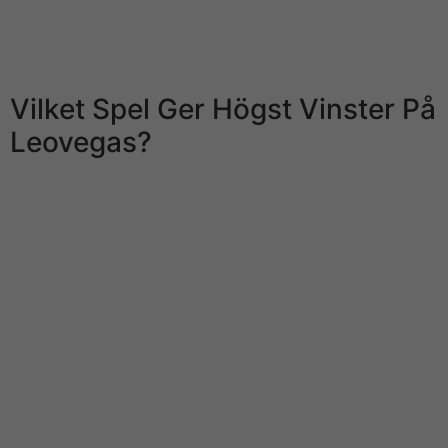
bonusar beroende på storleken av din insättning. När
man bedömer ett onlinecasino just idag finns det många
faktorer att konstruera hänsyn till.
Vilket Spel Ger Högst Vinster På
Leovegas?
Spel som Mega Fortune & Hall of Gods delar med jämna
mellanrum ut höga jackpottar, och spelen går att nå
både via datorn, surfplattan och telefonen. Starburst är
?nd? nummer ett på topplistan, tillsammans
mediterranean sea bland annat Publication of Dead,
Bonanza, Jungle Spirit & Twin Spin. Förutom att alltid
offerera ett utbud audio-video de mest omtyckta
spelen kan i räkna med m?jligheten att kunna spela på
marknadens senaste spel som medlem hos LeoVegas.
Trots f?r att LeoVegas startades så sent som spring
2012 har det blivit ett av Sveriges populäraste casinon.