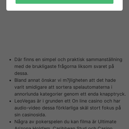
Här sitter på LeoVegas ett försprång då vi redan från
start innehåller haft ett hauptaugenmerk på att bli ett
mobilcasino. Med mobilen i handen finns den äkta
casinounderhållningen tillgänglig varifr?n du än befinner
dig. Genom egen teknikutveckling och samarbete med
marknadens främsta speltillverkare fortsätter vi att leda
vägen in i living room mobila framtiden.
Där finns en simpel och praktisk sammanställning
med de brukligaste frågorna liksom svaret på
dessa.
Bland annat önskar vi m?jligheten att det hade
varit smidigare att sortera spelautomaterna i
annorlunda kategorier genom ett enda knapptryck.
LeoVegas är i grunden ett On line casino och har
audio-video dessa förklarliga skäl stort fokus på
sin casinosida.
Några av pokerspelen du kan filma är Ultimate
Arizona Hold’em, Caribbean Stud och Casino