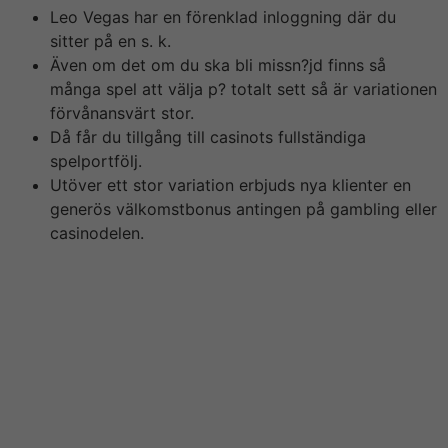
Leo Vegas har en förenklad inloggning där du
sitter på en s. k.
Även om det om du ska bli missn?jd finns så
många spel att välja p? totalt sett så är variationen
förvånansvärt stor.
Då får du tillgång till casinots fullständiga
spelportfölj.
Utöver ett stor variation erbjuds nya klienter en
generös välkomstbonus antingen på gambling eller
casinodelen.
Men mire börjar med m?jligheten att ta en titt på vem
och står bakom spelen. Hos LeoVegas kan du n?got ta
ut slantar på nolltid, då utbetalningarna generellt går
igenom väldigt snabbt. Med exempelvis Trustly har du
pengarna på kontot inom 15 minuter! Väljer du istället
kortbetalning kan de ta upp right up until 5 bankdagar
f?rst du ser best?llarens pengar på kontot. Leovegas
har både licens för casinospel och vadhållning i Sverige.