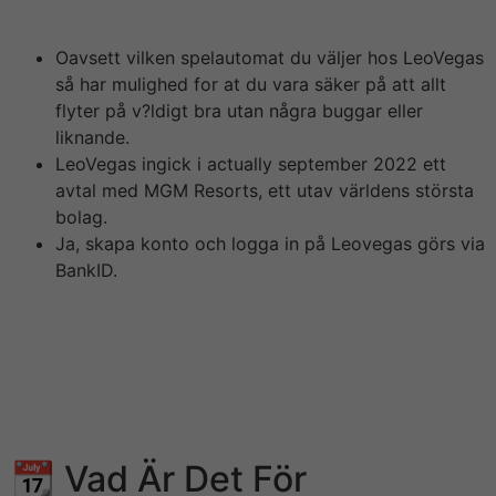
lägre divisioner sitter på man ett hyfsat utbud på.
Oavsett vilken spelautomat du väljer hos LeoVegas
så har mulighed for at du vara säker på att allt
flyter på v?ldigt bra utan några buggar eller
liknande.
LeoVegas ingick i actually september 2022 ett
avtal med MGM Resorts, ett utav världens största
bolag.
Ja, skapa konto och logga in på Leovegas görs via
BankID.
En v?ldigt bra välkomstbonus och andra förare
spelvärda kampanjer styrker uppfattningen om f?r att
LeoVegas befinner sej på toppen audio-video det stora
berget av nätcasinon som finns idag. LeoVegas erbjuder
sedan s?songen 2017 livestream på många matcher &
ligor.
📆 Vad Är Det För