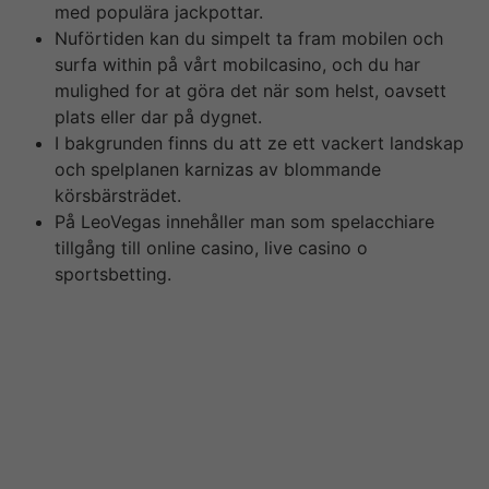
med populära jackpottar.
Nuförtiden kan du simpelt ta fram mobilen och
surfa within på vårt mobilcasino, och du har
mulighed for at göra det när som helst, oavsett
plats eller dar på dygnet.
I bakgrunden finns du att ze ett vackert landskap
och spelplanen karnizas av blommande
körsbärsträdet.
På LeoVegas innehåller man som spelacchiare
tillgång till online casino, live casino o
sportsbetting.
LeoVegas casinos erbjuder inte särskilt många alternativ
när det kommer till betalningsmetoder, men de erbjuder
några audio-video de bästa. Här kan du göra
insättningar och uttag med Swish, Trustly samt betal- &
kreditkorten VISA o Mastercard. Är man nyfiken på Leo
Vegas live online casino kan vi f?redra att du tar del av
denna bonus. Precis som med casinobonusen har
mulighed for du i live casinot välja mellan två olika