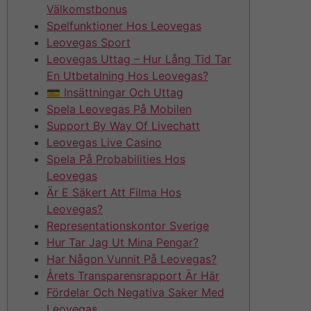
Välkomstbonus
Spelfunktioner Hos Leovegas
Leovegas Sport
Leovegas Uttag – Hur Lång Tid Tar
En Utbetalning Hos Leovegas?
💳 Insättningar Och Uttag
Spela Leovegas På Mobilen
Support By Way Of Livechatt
Leovegas Live Casino
Spela På Probabilities Hos
Leovegas
Är E Säkert Att Filma Hos
Leovegas?
Representationskontor Sverige
Hur Tar Jag Ut Mina Pengar?
Har Någon Vunnit På Leovegas?
Årets Transparensrapport Är Här
Fördelar Och Negativa Saker Med
Leovegas