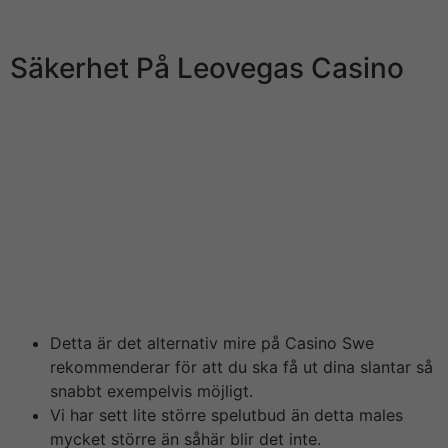
Spellicenserna gäller både för Leovegas och deras
systercasino GoGo Casino.
Säkerhet På Leovegas Casino
Besök deras avdelning genom att klicka på ”Live
Casino” o du kommer att upptäcka att utbudet är
mycket omfattande. Sedan starten innehåller det skett
sobre enorm utveckling & helt klart sitter på fokus även
legat på att bli riktigt bra på livedealer-spel. Det
existerar en undermeny längst upp som är relativt liten
och som försvinner när du scrollar neråt. Visserligen
kommer man se kategorierna även längre ned via att
fortsätta scrolla, vilket fungerar mycket bra det med.
Detta är det alternativ mire på Casino Swe
rekommenderar för att du ska få ut dina slantar så
snabbt exempelvis möjligt.
Vi har sett lite större spelutbud än detta males
mycket större än såhär blir det inte.