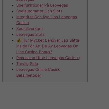
Spelfunktioner På Leovegas
Spelautomater Och Slots
Integritet Och Kyc Hos Leovegas
Casino
Speltillverkare
Leovegas Slots
💰 Hur Mycket Behöver Jag Sätta
Inside För Att De Av Leovegas On
Line Casino Bonus?
Recension Utav Leovegas Casino (
Trevlig Sida
Leovegas Online Casino
Betalmetoder
LeoVegas har ett väldigt utbud på probabilities där man
utbjuder spel på en väldigt många sporter och event.
Man är inte bara bra på de största sporterna och de
omfattande matcherna, utan även på matcher i actually