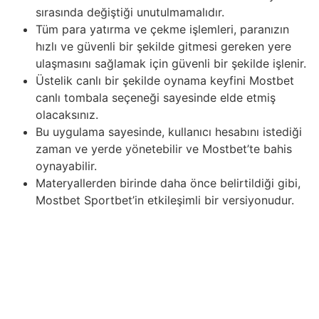
sırasında değiştiği unutulmamalıdır.
Tüm para yatırma ve çekme işlemleri, paranızın
hızlı ve güvenli bir şekilde gitmesi gereken yere
ulaşmasını sağlamak için güvenli bir şekilde işlenir.
Üstelik canlı bir şekilde oynama keyfini Mostbet
canlı tombala seçeneği sayesinde elde etmiş
olacaksınız.
Bu uygulama sayesinde, kullanıcı hesabını istediği
zaman ve yerde yönetebilir ve Mostbet’te bahis
oynayabilir.
Materyallerden birinde daha önce belirtildiği gibi,
Mostbet Sportbet’in etkileşimli bir versiyonudur.
Yurt dışı bahis ve casino sitelerinin faaliyetlerini
engelleme çalışmaları BTK tarafından yapılmaktadır.
Mostbet ayrıca hareket halindeki kullanıcılar için web
sitesinin mobil bir versiyonuna sahiptir. Bu sürüm, cihazı
tanımak için özel kodlar kullanır empieza -terres-
couleurs.com kendini otomatik olarak ayarlar. Bunun