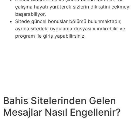
çalışma hayatı yürüterek sizlerin dikkatini çekmeyi
başarabiliyor.
Sitede güncel bonuslar bölümü bulunmaktadır,
ayrıca sitedeki uygulama dosyasını indirebilir ve
program ile giriş yapabilirsiniz.
Hem spor bahisleri hem de casino bahisleri için
bonusların geri kalanı Promosyonlar ve Bonuslar altında
mevcuttur. MostBet Android uygulamasındaki bonuslar,
iOS muadili veya resmi web sitesi ile aynı ölçüde
mevcuttur. Mostbet sitesinin kayıtlı üyesi olarak
kazanacağınız faydalardan birisi bonus programı
olacaktır.
Bahis Sitelerinden Gelen
Mesajlar Nasıl Engellenir?
MostBet Sportsbook, her hafta 15.000’den fazla oyun,
son derece yüksek oranlar ve tüm büyük sporlar için