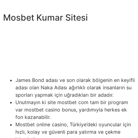
geçmiyor.
Mosbet Kumar Sitesi
Mostbet’in avantajı, ücretsiz masaların oyuncular için her
zaman mevcut olmasıdır. İşte bu yüzden Mostbet
güvenilir mi sorusunun cevabı olumlu olmaya devam
ediyor. Canlı bayilere karşı oynayabilmenin yanı sıra,
kullanıcılar ayrıca en iyi yuvalarda dönme seçeneğine de
sahipler.
James Bond adası ve son olarak bölgenin en keyifli
adası olan Naka Adası ağırlıklı olarak insanların su
sporları yapmak için uğradıkları bir adadır.
Unutmayın ki site mostbet com tam bir program
var mostbet casino bonus, yardımıyla herkes ek
fon kazanabilir.
Mostbet online casino, Türkiye’deki oyuncular için
hızlı, kolay ve güvenli para yatırma ve çekme