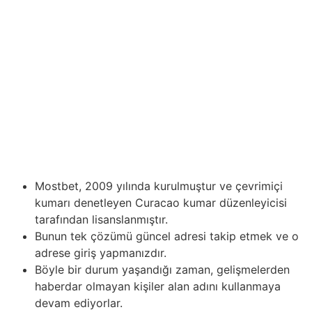
Bu işlemden sonra App Store’da Mostbet uygulamasının
sayfasına geleceksiniz. Bu bahisçi, kriket kupasının bir
etkinlik olarak listelenmemesinden memnun değil.
Ancak, Mostbet uygulaması kullanılarak doğrudan
sohbet desteğinin mevcut olmadığı belirtilmelidir.
Mostbet online casino, dünyanın dört bir yanından
yüzlerce spor karşılaşmasında oranlar ve bahis hatları
sunan bir spor platformudur. Futbol, basketbol, tenis,
buz hokeyi ve daha pek çok spor dahil olmak üzere
geniş bir spor yelpazesine sahiptirler.
Mostbet, 2009 yılında kurulmuştur ve çevrimiçi
kumarı denetleyen Curacao kumar düzenleyicisi
tarafından lisanslanmıştır.
Bunun tek çözümü güncel adresi takip etmek ve o
adrese giriş yapmanızdır.
Böyle bir durum yaşandığı zaman, gelişmelerden
haberdar olmayan kişiler alan adını kullanmaya
devam ediyorlar.