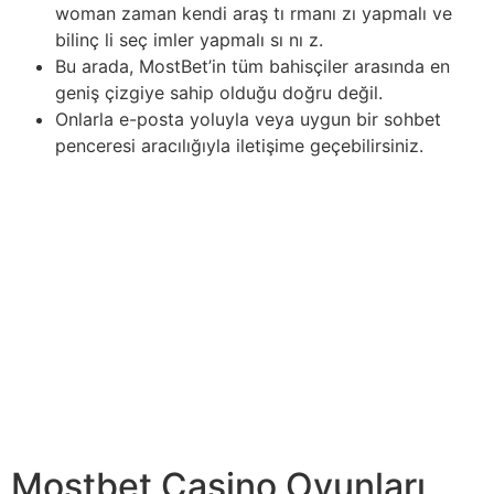
woman zaman kendi araş tı rmanı zı yapmalı ve
bilinç li seç imler yapmalı sı nı z.
Bu arada, MostBet’in tüm bahisçiler arasında en
geniş çizgiye sahip olduğu doğru değil.
Onlarla e-posta yoluyla veya uygun bir sohbet
penceresi aracılığıyla iletişime geçebilirsiniz.
Ne yazık ki Mostbet’te spor bahisleri alanında VIP
programı bulunmamaktadır. Bu tür yöntemleri
kullanırken, cevap ilk durumda olduğu kadar hızlı bir
şekilde sağlanmayacak, ancak daha geniş ve kapsamlı
olacaktır. Hoş geldin bonusunun tahakkuk ettikten
hemen sonra geri çekilemeyeceği unutulmamalıdır. Bunu
yapabilmek için, BO web sitesinde daha ayrıntılı olarak
açıklanan belirli koşullarda oynanmalıdır. Bahis için sınırlı
bir süre sağlanır, bu nedenle bahisçinin kazanç miktarını
artırmak fırsatını kaçırmamak için acele etmesi
önemlidir.
Mostbet Casino Oyunları