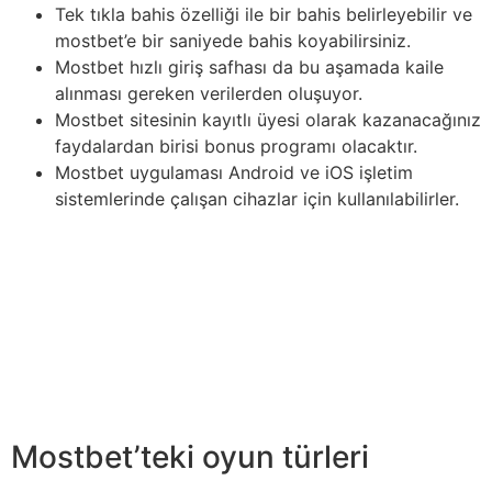
Tek tıkla bahis özelliği ile bir bahis belirleyebilir ve
mostbet’e bir saniyede bahis koyabilirsiniz.
Mostbet hızlı giriş safhası da bu aşamada kaile
alınması gereken verilerden oluşuyor.
Mostbet sitesinin kayıtlı üyesi olarak kazanacağınız
faydalardan birisi bonus programı olacaktır.
Mostbet uygulaması Android ve iOS işletim
sistemlerinde çalışan cihazlar için kullanılabilirler.
Evet, tüm oyuncuların sorumlu bir şekilde ve paralarının
sınırları dahilinde oynamalarını sağlamak için belirli
kısıtlamaları vardır. Eski bir bahis sitesi olan Mostbet,
finansal olarak güçlü bir bahis sitesidir. Dünyadaki
casino siteleri genellikle kullanıcılarına az miktarda
bedava bonus vermektedir. Birçok şirket tarafından
taklit edilen özel maçlar için özel ve üst düzey bahis
seçenekleri sunan Mostbet.
Mostbet’teki oyun türleri