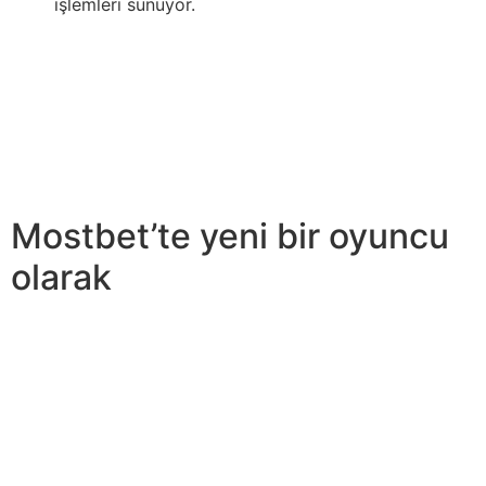
işlemleri sunuyor.
Bunun için, BookMaker’ın uluslararası versiyonu Android
cihazların sahipleri için başvurular sunar. Artık Mostbet
App hakkındaki tüm önemli gerçekleri, Android ve iOS
için kurulum süreci ve sunulan bahis türlerini
biliyorsunuz. Kayıt işlemi hakkında herhangi bir sorunuz
varsa, Mostbet birden fazla dilde hizmet veren bir
müşteri destek hizmeti sunmaktadır.
Mostbet’te yeni bir oyuncu
olarak
Portal oyun kü tü phanesinin temsilcilerinin ç oğ u demo
modunda baş latı labilir. Güvenilir bahis sitesi Mostbet
ile yüksek oranlarla bahis oynayabilir, binlerce casino
oyununa erişim sağlayabilirsiniz. Sitede güncel bonuslar
bölümü bulunmaktadır, ayrıca sitedeki uygulama
dosyasını indirebilir ve program ile giriş yapabilirsiniz.