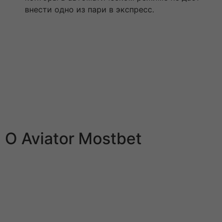
внести одно из пари в экспресс.
В казино Мостбет предлагают каждому установить
программу-клиенту на бесплатной основе. После
этого заходить в Авиатор можно в один клик. Еще
один способ играть в Aviator и регулярно
выигрывать – это стратегия Мартингейла. В казино
такая тактика не всегда пользуется спросом. Не в
каждом слоте можно равномерно увеличивать
размер бета в х2. Перейти в статистику в игре
Aviator можно из бокового меню.
О Aviator Mostbet
Например, через онлайн-систему Perfect Money
сделать это легко за пару секунд. Эта стратегия
предполагает, что пользователь начинает активно
пользоваться вкладкой с историей ставок.
Провайдер предлагает свободный доступ к
статистике. Эта подборка результатов помогает