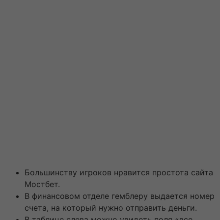
Это точная копия портала, ведущая на главную
страницу. Уточнить актуальный адрес можно в
поддержке или на нашем сайте. Еще одним
объективным «маркером» для выбора букмекерской
конторы являются отзывы клиентов, которые
делятся своим опытом игры в той или иной
букмекерской конторе. Но, здесь очень важно
разделять «зерна» от «плевел», поскольку,
определенная часть таких отзывов носят
субъективный, а то и заказной характер. Вы можете
почувствовать волнение в игре Aviator, созданной
казино. Ваши коэффициенты могут подняться снизу
вверх за одну секунду.
Большинству игроков нравится простота сайта
Мостбет.
В финансовом отделе гемблеру выдается номер
счета, на который нужно отправить деньги.
В таблице слева можно увидеть поля «все