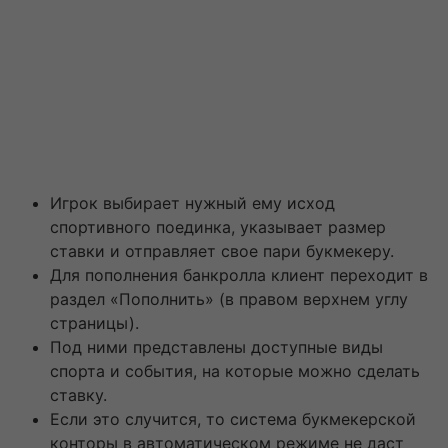
игроками в чате. Чтобы общаться, вы входите в
игру, что означает, что вы открываете в интерфейс
игры в правой части окна, где вы увидите чат для
общения на экране. Если вы войдете в систему с
мобильного устройства, вы нажмете кнопку
подключения. В чате Aviator вы можете поговорить с
другими игроками и обсудить раунды.
Игрок выбирает нужный ему исход
спортивного поединка, указывает размер
ставки и отправляет свое пари букмекеру.
Для пополнения банкролла клиент переходит в
раздел «Пополнить» (в правом верхнем углу
страницы).
Под ними представлены доступные виды
спорта и события, на которые можно сделать
ставку.
Если это случится, то система букмекерской
конторы в автоматическом режиме не даст