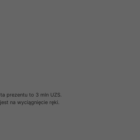
iem rozsądne z opinie klientów Mostbet
ypróbowanie popularnych automatów.
wanej platformie bukmacherskiej rejestracja
wnież pod ręką. Powinny one również
ta prezentu to 3 mln UZS.
est na wyciągnięcie ręki.
urniejów. Kursy bukmacherskie w dużej mierze
pny do gry w dowolnej sekcji strony
posób.