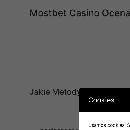
Mostbet Casino Ocena
Jego wielkość zależy bezpośrednio od aktyw
zostaną one aktywowane i użyte automatycz
jednym kliknięciem, a zakłady wielokrotne 
Maksymalna kwota jest ograniczona do 300 zł
bonus powitalny posiada tutaj bardzo wysok
tego bonusu jest mało realna. Głównym atute
jeszcze większą samodzielność użytkownika.
pas biodrowy gwarantują pełne bezpieczeńs
Jakie Metody Płatności O
Cookies
Dlatego w pierwszym etapie należy zwrócić 
zaoferować uzbeckiemu użytkownikowi doskon
wyrazić zgodę podczas pierwszej rejestracji
Usamos cookies. Si
Należą do nich z piłkę nożną Fortnite, D