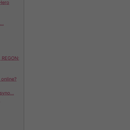
Hero
i…
, REGON:
 online?
asyno…
a