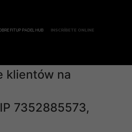
INSCRÍBETE ONLINE
OBRE FITUP PADEL HUB
e klientów na
IP 7352885573,