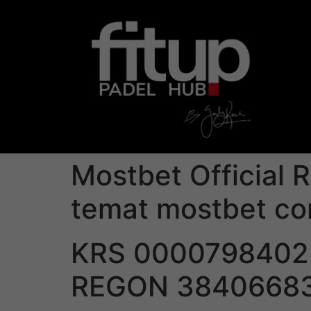
Mostbet Official 
temat mostbet c
KRS 0000798402 
REGON 3840668