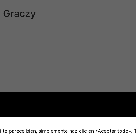
 Graczy
ności hazardzistów. Dla tych, którzy nie wiedzą, darmowy
nie, gdy bęben zostanie obrócony w dowolnym automacie
i zakłady systemowe można łatwo wybrać z rozwijanego men
, ale możesz zwiększyć procent, o jaki doliczana jest wpł
i, bo aż 60-krotny wymóg obrotu. W praktyce oznacza to 
m modelu Hero stand Up jest elektryczna funkcja pionizac
 Pełne oświetlenie, dzięki któremu wózek będzie dostrzeg
two.
bsługuje Mostbet Casino?
uwagę na dokładną analizę preferowanej platformy. Opowie
ałe warunki. MostBet oferuje witrynę mobilną kompatybil
. Mostbet ma wersję mobilną, dzięki czemu możesz łatwo s
 te parece bien, simplemente haz clic en «Aceptar todo».
ota 2 i Starcraft 2 recenzja kasyna.