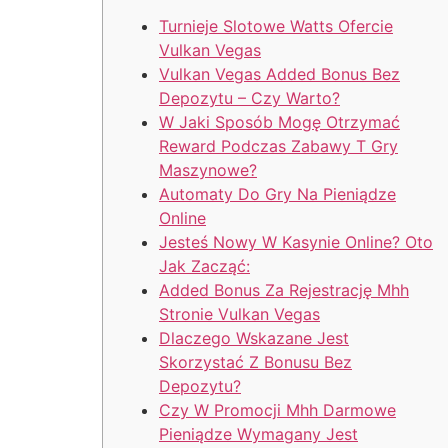
Turnieje Slotowe Watts Ofercie
Vulkan Vegas
Vulkan Vegas Added Bonus Bez
Necesarias
Depozytu – Czy Warto?
Estas
W Jaki Sposób Mogę Otrzymać
cookies no
Reward Podczas Zabawy T Gry
son
opcionales.
Maszynowe?
Son
Automaty Do Gry Na Pieniądze
necesarias
Online
para que
Jesteś Nowy W Kasynie Online? Oto
funcione la
Jak Zacząć:
web.
Added Bonus Za Rejestrację Mhh
Stronie Vulkan Vegas
Estadísticas
Dlaczego Wskazane Jest
Para que
Skorzystać Z Bonusu Bez
podamos
Depozytu?
mejorar la
Czy W Promocji Mhh Darmowe
funcionalidad
Pieniądze Wymagany Jest
y estructura