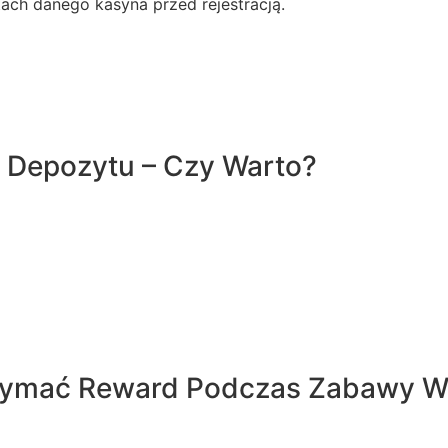
tach danego kasyna przed rejestracją.
 czy inne wciągające premie specjalne, są dostępne zwykle p
 promocji. Warto mieć na nie oko i zrobić wszystko, aby 
em będzie wiedział, że potencjalny nowy gracz przeszedł z 
z depozytu nie zawsze jest oferowany w klasyczny sposób 
sposób tworzone są indywidualne oferty i okazje, za który
 Depozytu – Czy Warto?
apoznaj się z pełną ofertą, an unikniesz rozczarowań. Jes
edniejsze dla Ciebie kasyno online, któremu bez obaw po
ębnami w dolnej części ekranu, a przyciski są wystarczaj
ot za darmo pojawiły się dość niedawno, lecz similar sloty
dytach, więc można zauważyć w nich wyj?tkowo dużo klas
ie.
zymać Reward Podczas Zabawy 
portem, unces którego możesz korzystać również w języku