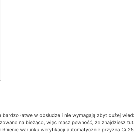
s intrygującą, utrzymaną watts wesołym tonie, szata grafi
ie się pojawią. Poprawne zarejestrowanie konta oraz speł
nusowego.
e bardzo łatwe w obsłudze i nie wymagają zbyt dużej wied
lizowane na bieżąco, więc masz pewność, że znajdziesz tut
pełnienie warunku weryfikacji automatycznie przyzna Ci 2