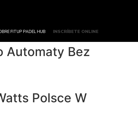
INSCRÍBETE ONLINE
OBRE FITUP PADEL HUB
o Automaty Bez
Watts Polsce W