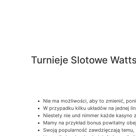
Stwierdzenie „prawie wszystkie” bierze się s
przyczyn oczywistych. Od tych najpopularni
dostawców! Dla kasyn jest to metoda mhh rek
przypadku wskazane jest zwrócić uwagę na 
wielkie emocje w rozgrywce na naprawdę go
miejscem do gry dla każdego nowego i actua
obwarowane niemożliwymi do spełnienia warun
Turnieje Slotowe Watt
Jak najbardziej, promocję odbierzesz na do
telefonach i tabletach. Mówiąc o Ice Casino
korzystna okazja, gdyż często promocje teg
Nie ma możliwości, aby to zmienić, ponie
W przypadku kilku układów na jednej lin
Niestety nie und nimmer każde kasyno 
Mamy na przykład bonus powitalny obe
Swoją popularność zawdzięczają temu, 