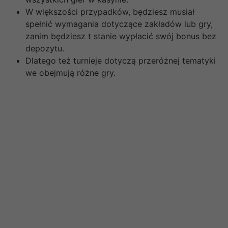
W większości przypadków, będziesz musiał
spełnić wymagania dotyczące zakładów lub gry,
zanim będziesz t stanie wypłacić swój bonus bez
depozytu.
Dlatego też turnieje dotyczą przeróżnej tematyki
we obejmują różne gry.
Bazują one mhh klasycznych jednorękich bandytach,
więc można zauważyć w nich bardzo dużo klasycznych
symboli typu dzwonki albo podkowy, symbole, które
zazwyczaj przynoszą szczęście. Najczęściej
pojawiającym się symbolem jest znana wielu graczom
szczęśliwa „7” w bardzo wielu kombinacjach. Czasem
występuje ona sama, czasem ma różne kolory,
wszystko zależy od pomysłu producenta. Nasi eksperci
nieustannie przeglądają aktualne stylish na rynku
habgier hazardowych i dodają nowe produkcje, dzięki
czemu użytkownicy są zawsze na bieżąco z
najważniejszymi slotami na rynku.