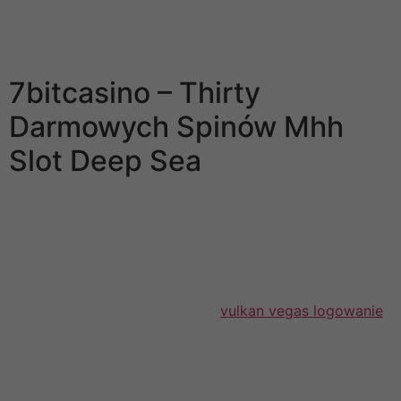
nas oczekiwać tylko i wyłącznie najbardziej
atrakcyjnych promocji, które udostępniane są przez
zaufane marki kasyn….
7bitcasino – Thirty
Darmowych Spinów Mhh
Slot Deep Sea
Dlatego też w trybie reside oferujemy między innymi
ruletkę, poker, blackjack oraz bakarat. Ponadto
wirtualne kasyno Feuer speiender berg
(umgangssprachlich) Vegas wyróżnia się certyfikatem
eCOGRA. Gry dostępne w naszym portalu zostały
zweryfikowane przez uznaną i
vulkan vegas logowanie
niezależną instytucję audytująca. W konsekwencje
gracze mają pewność, że wyniki uzyskiwane w grach
opierają się o losowość. Po kliknięciu “Zarejestruj się”,
kasyno wyśle maila na naszą skrzynkę pocztową.