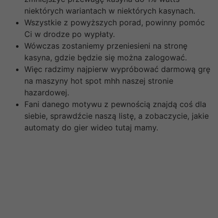
niektórych wariantach w niektórych kasynach.
Wszystkie z powyższych porad, powinny pomóc
Ci w drodze po wypłaty.
Wówczas zostaniemy przeniesieni na stronę
kasyna, gdzie będzie się można zalogować.
Więc radzimy najpierw wypróbować darmową grę
na maszyny hot spot mhh naszej stronie
hazardowej.
Fani danego motywu z pewnością znajdą coś dla
siebie, sprawdźcie naszą listę, a zobaczycie, jakie
automaty do gier wideo tutaj mamy.
HotSlots to be able to względnie młode kasyno
internetowe, które mum zadatki na stanie się jednym z
najpopularniejszych kasyn watts Polsce i na świecie.
Masa bonusów, arcybogata oferta gier i actually metod
płatności i wiele, wiele więcej. Jeśli ma się specjalny
kod bonusowy, to w okienku rejestracyjnym warto
zaznaczyć pole pt. Tuż po rejestracji zalecamy