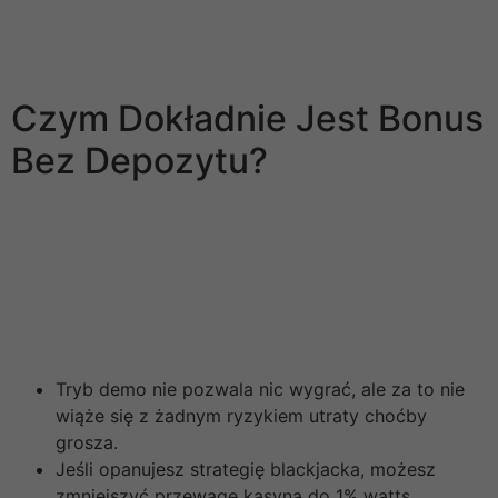
szansa na zgarnięcie nagród z dodatkowej puli.
Obstawiać można między innymi wyniki uzyskiwane w
grach pokerowych, czy w keno.
Czym Dokładnie Jest Bonus
Bez Depozytu?
Ten producent słynie z tego, że wyjątkowo często
umieszcza w maszynach opcję gamble. W Vulkan Vegas
dbamy o to, by simply każdy kolejny turniej był nieco
inny i przynosił graczom nowe wrażenia. Dlatego też
turnieje dotyczą przeróżnej tematyki i obejmują różne
gry.
Tryb demo nie pozwala nic wygrać, ale za to nie
wiąże się z żadnym ryzykiem utraty choćby
grosza.
Jeśli opanujesz strategię blackjacka, możesz
zmniejszyć przewagę kasyna do 1% watts