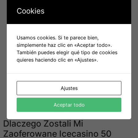
Kasyna online także zauważyli ten trend wśród
Cookies
graczy, tote? optymalizują wszystkie gry sloty
online za darmo z urządzeniami mobilnymi.
Zanim jednak będziesz mógł dokonać
świadomego wyboru, musisz wiedzieć, co jest
Usamos cookies. Si te parece bien,
dostępne.
simplemente haz clic en «Aceptar todo».
Jesteśmy tu po to, aby rozwiać Twoje
También puedes elegir qué tipo de cookies
wątpliwości, pomagając Ci znaleźć
quieres haciendo clic en «Ajustes».
najodpowiedniejsze dla Ciebie kasyno online,
któremu bez obaw powierzysz swoje pieniądze.
Nasza strona internetowa umożliwia zabawę watts
Ajustes
darmowe gry kasyno 777 bez wymogu rejestracji czy
logowania. Gracz po prostu wybiera konkretny tytuł i
uruchamia, a new ten automatycznie przechodzi w tryb
Aceptar todo
demo, gdzie można się bawić bez żadnych ograniczeń.
Dlaczego Zostali Mi
Zaoferowane Icecasino 50