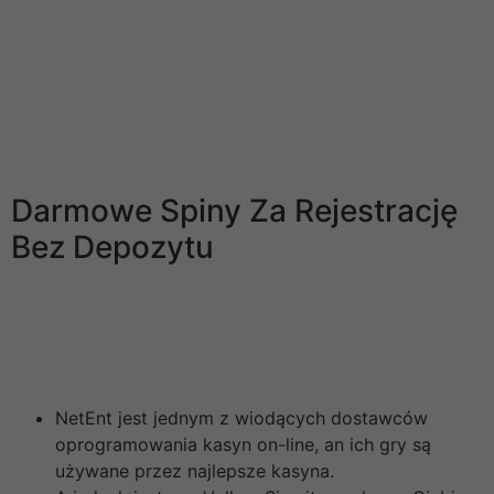
robią in order to w nadziei, że gracze pokochają ich
platformę, oraz mały akt hojności, the następnie zaczną
deponować pieniądze i będą grać dalej. Mr. Bet Casino
to kasyno, które słynie z bogatej oferty dostępnych
bonusów. 20 darmowych spinów bez depozytu dla
każdego unces Was, który poprzez niniejszy link
zarejestruje się w » lemon » Casino.
Darmowe Spiny Za Rejestrację
Bez Depozytu
Jeżeli wierzysz w moc szczęśliwych Siódemek, to
powinieneś jak najbardziej wypróbować tego rodzaju
gry. Jednak musisz pamiętać, że wybór kasyna online
spoza Unii Europejskiej jest niezgodny z prawem.
NetEnt jest jednym z wiodących dostawców
oprogramowania kasyn on-line, an ich gry są
używane przez najlepsze kasyna.