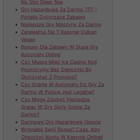
Na Slot Deep Sea
Gry Hazardowe Za Darmo 777 –
Porady Dotyczące Zabawy
Najlepsze Gry Maszyny Za Darmo
Zarejestruj Się T Kasynie Vulkan
Vegas
Bonusy Dla Zabawy W Stare Gry
Automaty Online
Czy Muszę Mieć Ice Casino Kod
Promocyjny Bez Depozytu By
Skorzystać Z Promocji?
Czy Granie W Automaty Do Gry Za
Darmo W Polsce Jest Legalne?
Czy Mogę Zdobyć Pieniądze,
Grając W Gry Sloty Online Za
Darmo?
Darmowe Gry Hazardowe Owoce
Wybrałeś Swój Bonus? Czas, Aby
Otworzyć Konto W Kasynie Online!