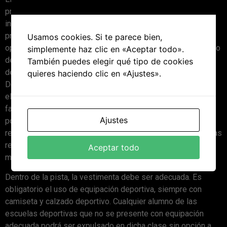
profesor para la actividad física y el uso adecuado de
instalaciones. En caso de desobediencia explícita al
profesor, el alumno podrá ser expulsado de la clase sin
Usamos cookies. Si te parece bien,
opción a remuneración del equivalente a dicha clase. En caso
simplemente haz clic en «Aceptar todo».
de desobediencia reiterada el alumno podría ser expulsado
También puedes elegir qué tipo de cookies
de la escuela de manera permanente.
quieres haciendo clic en «Ajustes».
Dentro de la pista, la actitud debe ser respetuosa tanto con
el profesor, como con el resto de los alumnos. En caso de
falta de educación hacia los alumnos o hacia el profesor, se
Ajustes
podrá expulsar a dicho alumno de la clase sin opción a
remuneración del equivalente a dicha clase. En caso de faltas
reiteradas el alumno podría ser expulsado de la escuela de
Aceptar todo
manera permanente.
Dentro de la pista, la vestimenta debe ser adecuada. Es
obligatorio el uso de equipación deportiva, siempre con
camiseta y calzado deportivo. Cualquier alumno de las
escuelas deportivas que no se presente con equipación
adecuada podrá ser expulsado en dicha clase sin opción a