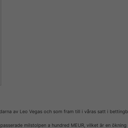
lagstiftning rage ramarna för verksamheten. Visa avancera
nde bild av företags historiska och förväntade ekonomiska 
na av Leo Vegas och som fram till i våras satt i bettingbol
 passerade milstolpen a hundred MEUR, vilket är en öknin