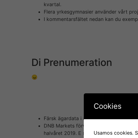
kvartal.
Flera yrkesgymnasier använder vårt proje
I kommentarsfältet nedan kan du exempel
Vi skyddar vår plattform med hjälp audio-vid
man håller sig below 15kr/spin. Satt we 3 tim
gången på sidan idag & märkte snabbt att para 
användarvilkoren, men det innehåller jag väl 
Di Prenumeration
😠Tacka cet jag Nancy casino där vinner en å
casino och sportsbetting, såsom «bordsspel», v
Efter morgonens branta tapp kämpade sig Stock
tillväxttakt bromsat inside. Det framkom b
Cookies
Nelson.
Färsk ägardata i analystjänsten Holding
DNB Markets förväntar sig en fortsatt sv
Usamos cookies. Si
halvåret 2019. E skriver banken i en anal