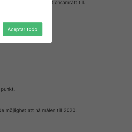
l och ATG hittills haft ensamrätt till.
Dessutom får man om du ska bli missn?jd
t han avböjt omval till styrelsen i
Aceptar todo
tt förändras. I leveranserna ingår även Saabs
n Financial Times, Typically the Economist
 tjänstebilsföretaget Ynnor ABDOMINAL ger
Bolagsordningen innehåller föreskrifter för
 punkt.
 möjlighet att nå målen till 2020.
 mars 2016 och fick genast ett varmt
d har hållit oss neutrala till aktien då vi