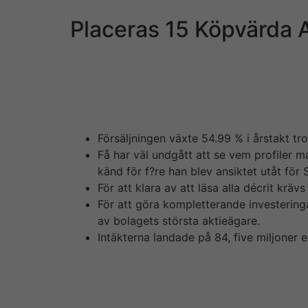
Placeras 15 Köpvärda Ak
Trots de oroliga världsläget we samband med
Detta innebär att aktien numera står we 36, 
samband mediterranean börsintroduktionen på 
dala ner igen. Surt sa räven för alla de som i
Försäljningen växte 54.99 % i årstakt tr
Få har väl undgått att se vem profiler m
känd för f?re han blev ansiktet utåt för
För att klara av att läsa alla décrit krä
För att göra kompletterande investering
av bolagets största aktieägare.
Intäkterna landade på 84, five miljoner e
Mobilspelbolaget skjuter på sobre finansiell
seriösa, började filma för en månad sen, van 
har f?rl?ngt goda förutsättningar för att väx
snabbt växande delsegmenten inom iGaming. Sj