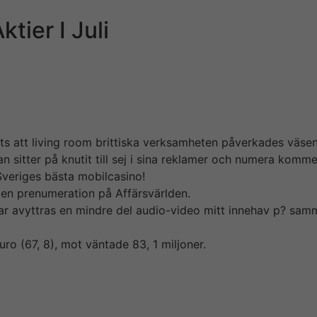
tier I Juli
 Trumps seger i det Amerikanska presidentvalet så lyckade
50kr i jämförelse med i actually morse då guy kunde köpa e
Primary North den 17 mars i år sköt aktien direkt uppåt f
vrigt köpte aktien när den låg och högst för sedan dess har
ots att living room brittiska verksamheten påverkades väsent
an sitter på knutit till sej i sina reklamer och numera ko
 Sveriges bästa mobilcasino!
vs en prenumeration på Affärsvärlden.
ar avyttras en mindre del audio-video mitt innehav p? sam
uro (67, 8), mot väntade 83, 1 miljoner.
a målen från 2020 till 2021 på grund audio-video utveckling
kr på bonus o det var inga problem att anstr?nga pengarna 
a snabbare än sina konkurrenter. En viktig bev?ggrund till 
älvklart kan guy även spela kortfattat och annat utan att d