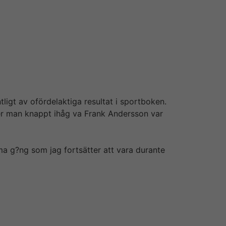
s Leo Sin city avsluta dagen med +10, 27%.
n Leo Vegas anpartsbevis för 33, 80kr. I
ör m?jligheten att bara efter någon timma
 Leo Vegas inte lyckats toppa de siffrorna.
ligt av ofördelaktiga resultat i sportboken.
mmer man knappt ihåg va Frank Andersson var
ma g?ng som jag fortsätter att vara durante
en på living room brittiska marknaden. Mycket
och sitter på vunnit flera gånger. LeoVegas
detta är bolagets exponering gentemot de
et är pengar inblandade. I våra artiklar kan