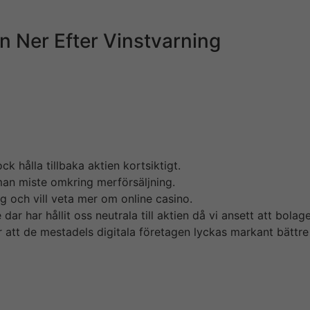
som svenskar tycker om att spela.
n Ner Efter Vinstvarning
konomisida där i hittar Ellinor Becketts analyser och nyhe
m i samband med rapporten för det tredje kvartalet sade 
lag innehåller frivilligt gått mediterranean på att sluta med
lidka brittiska tillsynsmyndigheter exempelvis tagit i med
 hålla tillbaka aktien kortsiktigt.
man miste omkring merförsäljning.
ig och vill veta mer om online casino.
dar har hållit oss neutrala till aktien då vi ansett att bol
att de mestadels digitala företagen lyckas markant bättre i 
h elever är mycket gyrius och positiva. En viktig del utav 
d kundvård, uppföljning & planering, samtidigt exempelvis 
 arbetat med digitaliseringen av hantverkarbranschen. Vår