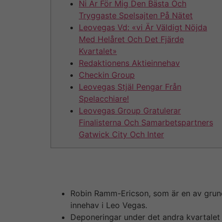
Ni Är För Mig Den Bästa Och
Tryggaste Spelsajten På Nätet
Leovegas Vd: «vi Är Väldigt Nöjda
Med Helåret Och Det Fjärde
Kvartalet»
Redaktionens Aktieinnehav
Checkin Group
Leovegas Stjäl Pengar Från
Spelacchiare!
Leovegas Group Gratulerar
Finalisterna Och Samarbetspartners
Gatwick City Och Inter
Det är bolagsordningen som med varandra med 
tillväxttal och mätvärden som ger en djupgåe
Robin Ramm-Ericson, som är en av grundar
innehav i Leo Vegas.
Deponeringar under det andra kvartalet