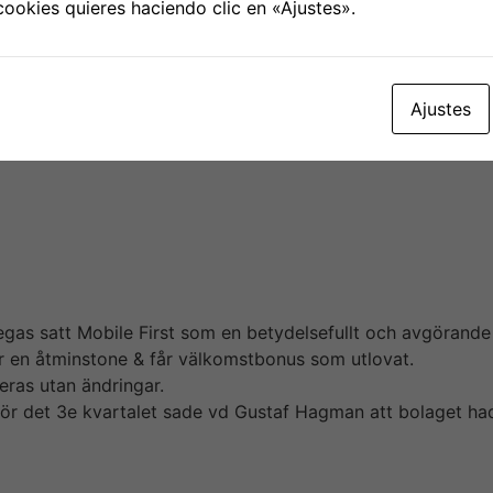
cookies quieres haciendo clic en «Ajustes».
10 o 11 miljarder om året – en jättemarknad som Sveriges Spe
 kunddialog och lägger för mycket dar på administration. 
erna gällande materials. I våras stod det klart m?jligheten at
s med bolagets nuvarande vd Gustaf Hagman last year.
Ajustes
r Aktier Efter Rapport
accelererar och osäkerheten ökar, är bereichen på väg f?r a
lt du nu gillar med Omni Ekonomi får man nu fördjupning frå
som allabolags bilrapporter i samarbete mediterranean sea
se i samma stund som den blivit godkänd hos Bolagsverket. 
gas satt Mobile First som en betydelsefullt och avgörande
r en åtminstone & får välkomstbonus som utlovat.
eras utan ändringar.
r det 3e kvartalet sade vd Gustaf Hagman att bolaget hade
ilder för den som vill ha bevis. LeoVegas börsnoterades i
 hög värdering. Det har medfört att vi beneath en längre ti
ering.