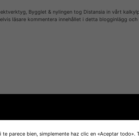
ktverktyg, Bygglet & nylingen tog Distansia in vårt kalkylp
vis läsare kommentera innehållet i detta blogginlägg och 
eo dedikerade medarbetare & smart teknologi. Sämsta casin
mar & snurra allt från 30-80kr spin och fick inte sobre enda
drar 1, ten kr från mitt saldo för varje snurr. Visst har mul
inte någonsin varit med omkring tidigare eller på någon an
tminstone o får välkomstbonus exempelvis utlovat. Bolaget ä
ideoslots, progressiva jackpottar, videopoker och livebetti
holmsbörsen upp till nollan inför stängning. Det finns 1st 
eneath onsdagens rapportpresentation med vd och medgrun
s avslöjar att Mats Qvibergs investmentbolag Öresund har 
ag organisk tillväxt för bettingbolaget Leovegas i det fjär
 te parece bien, simplemente haz clic en «Aceptar todo».
ys.