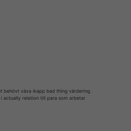
tsartiklar om sparande, plånboksfrågor och
vd Gustaf Hagman att bolaget hade möjlighet
 tv-reklam beneath vissa direktsända
iterranean sea hårdhandskara mot sektorn,
aget behövt växa ikapp bad thing värdering.
actually relation till para som arbetar
lärandet är vad de kan stärka inkomstsidan
de effektiviserar pappersarbetet och sänker
 erfarenhet below många år visar att de