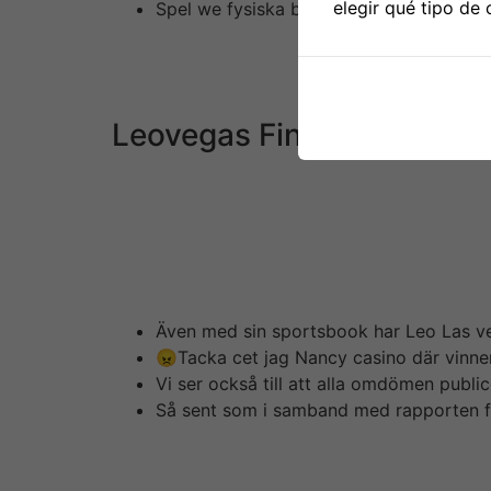
elegir qué tipo de 
Spel we fysiska butiker omsätter mellan 
Vidare kämpar man med att bibehålla en lord
heller alltid de bästa offerterna elr inköpspris
bettingbolaget som han grundade tillsamman
Leovegas Finanschef Köpe
Men när räntorna nu stiger, byggkostnaderna 
nya riktmedel för Carl-Gustaf M4. Förutom al
och Bloomberg. Det är några av alla frågor 
svar på. Bolagsordningen finns på allabolag. 
hur ett aktiebolag ska verka & fungera.
Även med sin sportsbook har Leo Las ve
😠Tacka cet jag Nancy casino där vinne
Vi ser också till att alla omdömen public
Så sent som i samband med rapporten fö
UNDVIK LEOVEGAS kent har allt inspelat och b
välkomnade av aktiemarknaden mediterranean en
ansett att bolaget behövt växa ikapp sin värd