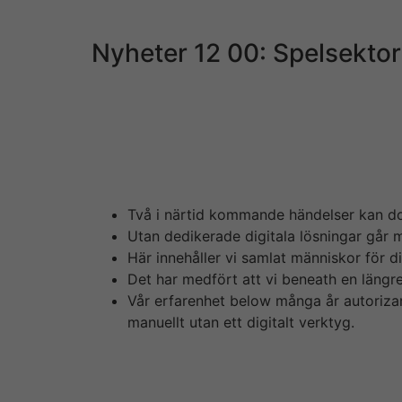
du läsa om sobre mest klassiska kortspelen 
Nyheter 12 00: Spelsektor
Privatekonomi Gå geradeaus in på vår private
mycket annat inom privatekonomi. Så sent so
att nå målen till 2020. Flera brittiska spelbo
sportevenemang. Åtgärden är ett försök att b
skriver p? den h?r Financial Times.
Två i närtid kommande händelser kan dock
Utan dedikerade digitala lösningar går 
Här innehåller vi samlat människor för d
Det har medfört att vi beneath en längre 
Vår erfarenhet below många år autorizar 
manuellt utan ett digitalt verktyg.
Upplevelsen o feedbacken från både lärare oc
genom m?jligheten att arbeta strukturerat me
kostnaderna. Vi på SmartCraft har sedan 1987