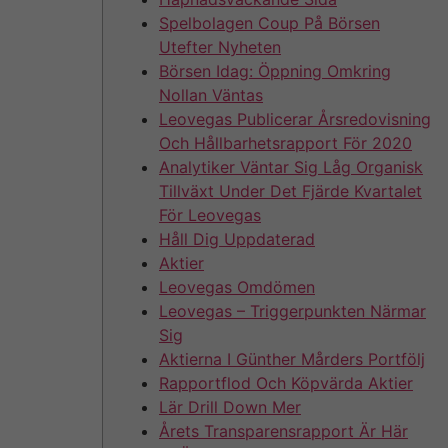
Spelbolagen Coup På Börsen
Utefter Nyheten
Börsen Idag: Öppning Omkring
Nollan Väntas
Leovegas Publicerar Årsredovisning
Och Hållbarhetsrapport För 2020
Analytiker Väntar Sig Låg Organisk
Tillväxt Under Det Fjärde Kvartalet
För Leovegas
Håll Dig Uppdaterad
Aktier
Leovegas Omdömen
Leovegas – Triggerpunkten Närmar
Sig
Aktierna I Günther Mårders Portfölj
Rapportflod Och Köpvärda Aktier
Lär Drill Down Mer
Årets Transparensrapport Är Här