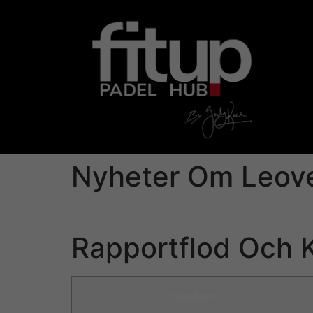
Nyheter Om Leov
Nyheter Om Leovegas
Rapportflod Och 
Content