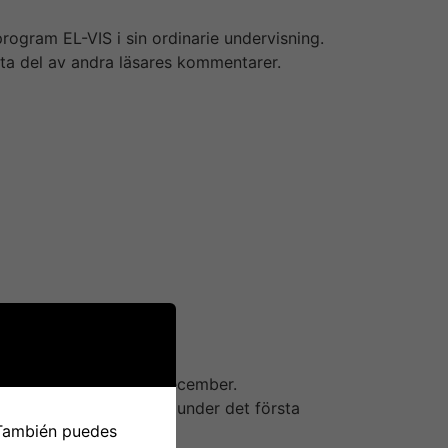
rogram EL-VIS i sin ordinarie undervisning.
ta del av andra läsares kommentarer.
ot jag spelet på, ger småvinster så länge
 hit över 2000kr. Spelade för andra-tredje
ighed for jag ha missat något i
nan web site….
r leverantör av tjänster inom online on line
ng till ett antal internationella marknader.
antal skäl right up until att Leo Vegas
dare Gustaf Hagman & finanschef Stefan
storköpt aktier under december.
de kvartalet 2018, samt under det första
 También puedes