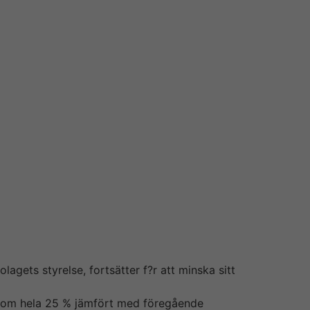
de insikter om resultaträkning, inklusive
resultat.
agets styrelse, fortsätter f?r att minska sitt
g om hela 25 % jämfört med föregående