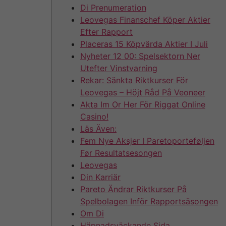
Di Prenumeration
Leovegas Finanschef Köper Aktier
Efter Rapport
Placeras 15 Köpvärda Aktier I Juli
Nyheter 12 00: Spelsektorn Ner
Utefter Vinstvarning
Rekar: Sänkta Riktkurser För
Leovegas – Höjt Råd På Veoneer
Akta Im Or Her För Riggat Online
Casino!
Läs Även:
Fem Nye Aksjer I Paretoporteføljen
Før Resultatsesongen
Leovegas
Din Karriär
Pareto Ändrar Riktkurser På
Spelbolagen Inför Rapportsäsongen
Om Di
Häpnadsväckande Sida