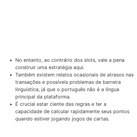
vivo, graças ao qual você pode assistir a partidas sem
sair do site. Além disso, você também pode fazer
apostas em tempo real, o que aumenta
significativamente as chances de ganhar suas apostas.
Apesar da seção elegante do cassino, o Pin-Up não
oferece oportunidades menos interessantes para
apostas.
No entanto, ao contrário dos slots, vale a pena
construir uma estratégia aqui.
Também existem relatos ocasionais de atrasos nas
transações e possíveis problemas de barreira
linguística, já que o português não é a língua
principal da plataforma.
É crucial estar ciente das regras e ter a
capacidade de calcular rapidamente seus pontos
quando estiver jogando jogos de cartas.
Existem muitos bônus para diferentes seções, além de
bônus especiais disponíveis para os usuários mais