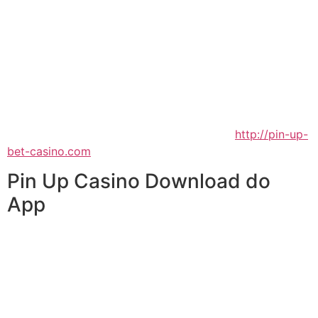
o recurso de cash out no Aviator, o jogador especifica o
tamanho dos multiplicadores necessários nas
configurações para 1 ou 2 apostas.
A verificação de identidade é feita por meio de um
número de telefone e se torna um pré-requisito. De
acordo com as avaliações dos usuários, o retorno no
Pin Up Casino é alto e sempre justo. Aguarde até que o
dinheiro seja transferido para a sua conta
http://pin-up-
bet-casino.com
.
Pin Up Casino Download do
App
O Pin Up – um estabelecimento legítimo que opera
legalmente. As odds aqui são bastante altas e podem
competir mesmo com casas de apostas mais
experientes.
Ao atender aos requisitos do sistema, os jogadores