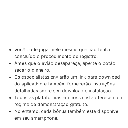
no cassino online, torneios, sorteios de loterias, etc. Os
fundos obtidos desta forma ajudarão o jogador a
aumentar o número de apostas no jogo. A maioria dos
cassinos online incentiva novos clientes registrados,
após fazerem seu primeiro depósito, com um bônus de
boas-vindas.
Você pode jogar nele mesmo que não tenha
concluído o procedimento de registro.
Antes que o avião desapareça, aperte o botão
sacar o dinheiro.
Os especialistas enviarão um link para download
do aplicativo e também fornecerão instruções
detalhadas sobre seu download e instalação.
Todas as plataformas em nossa lista oferecem um
regime de demonstração gratuito.
No entanto, cada bônus também está disponível
em seu smartphone.
Após ler esta revisão do Pin-Up Casino Brasil, é seguro