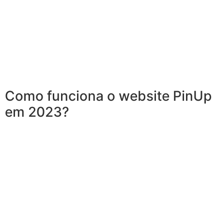
jogos, apenas a sorte o ajudará. Estes são apenas
alguns dos tipos de apostas disponíveis, mas na
verdade existem muitos mais. Os tipos e o número de
apostas oferecidas dependem do tipo de esporte, da
natureza do torneio, do horário do evento e muito mais.
Portanto, para saber mais sobre todas as apostas ,
você deve se registrar no PinUp.
Como funciona o website PinUp
em 2023?
Somos considerados um dos melhores cassinos porque
oferecemos os melhores jogos feitos pelos melhores
desenvolvedores. Os amantes de jogos de estratégia
podem escolher jogos de roleta ou cartas. Se você
quiser experimentar novas emoções, pode tentar
trabalhar com revendedores ao vivo. Além disso, as
apostas esportivas estão sempre disponíveis para você.
Em um dispositivo móvel, o design do site é diferente