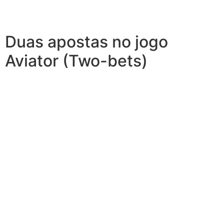
miniatura do site principal, portanto o usuário não terá
dificuldade em entender este sistema.
Duas apostas no jogo
Aviator (Two-bets)
5 – Roleta – um jogo de cassino clássico que é fácil de
jogar, mas oferece potencial para grandes pagamentos.
1 – Acesse o site Pin up pin-up1.com.br Casino Brasil e
clique no botão “Cadastre-se”. 2 – Preencha o
formulário de registro com seus dados pessoais,
incluindo seu nome, endereço e endereço de e-mail. 3 –
Escolha uma senha segura e nome de usuário que você
usará para fazer login em sua conta. 5 – Leia os termos
e condições e clique na caixa de confirmação para
concordar com as regras e regulamentos da
plataforma.
O Pin Up Cassino também oferece a possibilidade de