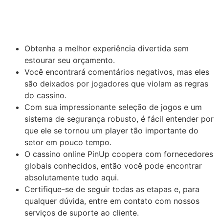
plataforma. Os bônus são uma ótima chance de ganhar
muito mais do que o esperado e jogar um grande
número de jogos usando rodadas grátis, apostas, etc.
Obtenha a melhor experiência divertida sem
estourar seu orçamento.
Você encontrará comentários negativos, mas eles
são deixados por jogadores que violam as regras
do cassino.
Com sua impressionante seleção de jogos e um
sistema de segurança robusto, é fácil entender por
que ele se tornou um player tão importante do
setor em pouco tempo.
O cassino online PinUp coopera com fornecedores
globais conhecidos, então você pode encontrar
absolutamente tudo aqui.
Certifique-se de seguir todas as etapas e, para
qualquer dúvida, entre em contato com nossos
serviços de suporte ao cliente.