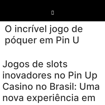
O incrível jogo de
póquer em Pin U
O incrível jogo de póquer em Pin Up
Jogos de slots
inovadores no Pin Up
Casino no Brasil: Uma
nova experiência em