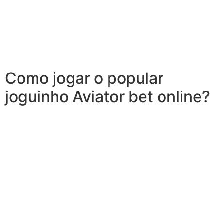
podem ter uma experiência de cassino perfeita em seus
dispositivos iOS ou Android. Pin up Brazil é uma
plataforma popular para jogar em cassinos online.
Oferece uma experiência conveniente e acessível por
meio de seu aplicativo móvel.
Como jogar o popular
joguinho Aviator bet online?
Atendimento ao Cliente é um aspecto igualmente
importante na avaliação de cassinos e apostas no
Brasil. Se você acha que é impossível enfrentar
problemas na Internet, está enganado. Além disso, o
serviço de suporte funciona não só para solucionar
problemas, mas também para auxiliar nos processos de
cadastro, depósito e saque de dinheiro, e muito mais.
Ao contrário de muitas outras plataformas, Pin Up
oferece a seus usuários um recurso de transmissão ao