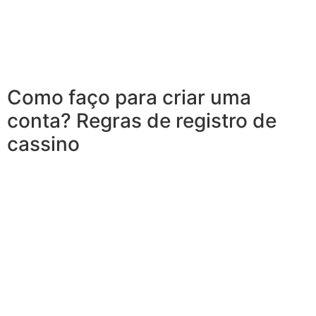
jogar caça-níqueis inovadores no seu dispositivo móvel.
Além disso, o cassino oferece suporte ao cliente de
qualidade, garantindo que os jogadores tenham uma
experiência de jogo tranquila e agradável.
Como faço para criar uma
conta? Regras de registro de
cassino
Podemos dizer sem dúvida que Pin-Up é uma
plataforma de alta qualidade, portanto, as apostas são
apropriadas aqui. Muitos jogadores experientes
consideram as odds desta casa de apostas as melhores
do mercado brasileiro de apostas. Quer entrar no
mundo das apostas e grandes ganhos o mais rápido
possível, mas não sabe o que precisa fazer para
começar a jogar Pin-Up Casino Brazil? Você só precisa
passar pelo processo de registro e verificação e fazer