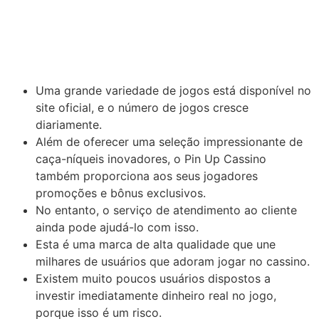
login na sua conta do PinUp Casino. Tudo isso é feito
de forma fácil e rápida, então em breve você poderá
experimentar novos produtos de cassino e obter ótimos
bônus de boas-vindas.
Uma grande variedade de jogos está disponível no
site oficial, e o número de jogos cresce
diariamente.
Além de oferecer uma seleção impressionante de
caça-níqueis inovadores, o Pin Up Cassino
também proporciona aos seus jogadores
promoções e bônus exclusivos.
No entanto, o serviço de atendimento ao cliente
ainda pode ajudá-lo com isso.
Esta é uma marca de alta qualidade que une
milhares de usuários que adoram jogar no cassino.
Existem muito poucos usuários dispostos a
investir imediatamente dinheiro real no jogo,
porque isso é um risco.