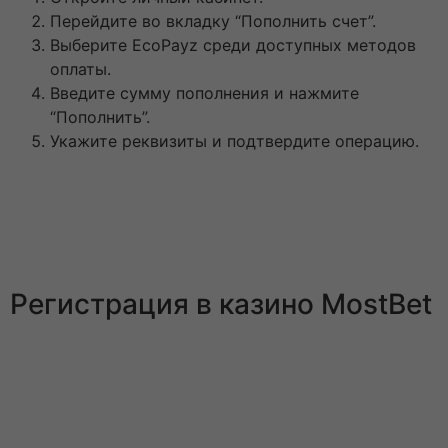
Перейдите во вкладку “Пополнить счет”.
Выберите EcoPayz среди доступных методов
оплаты.
Введите сумму пополнения и нажмите
“Пополнить”.
Укажите реквизиты и подтвердите операцию.
В частности, Институт проблем законодательства и
парламентских исследований недавно предложил
разработать законопроект, регулирующий
букмекерскую деятельность. Их функционал
продуман до мелочей и повторяет сайт.
Регистрация в казино MostBet
Наш рейтинг составлен на основе наиболее важных
для любого игрока требований, которые он
выдвигает для букмекерской конторы. И хотя
каждый из этих критериев очень важен, но редко
бывает, что они все собраны в одной букмекерской