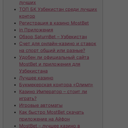
лучших
ТОП БК Узбекистан среди лучших
контор
Регистрация в казино MostBet
in Приложения
Обзор SaturnBet – Узбекистан
Счет для онлайн-казино и ставок
на спорт общий или разные?
Удобен ли официальный сайта
MostBet и приложения для
Узбекистана
Лучшее казино
Букмекерская контора «Олимп»
Казино Император – стоит ли
играть?
Игровые автоматы
Как быстро MostBet скачать
приложение на Айфон
MostBet – лучшее казино в