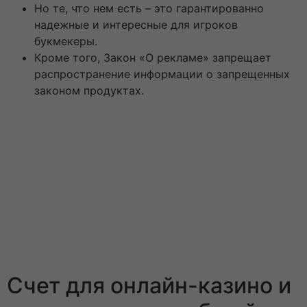
Но те, что нем есть – это гарантированно
надежные и интересные для игроков
букмекеры.
Кроме того, Закон «О рекламе» запрещает
распространение информации о запрещенных
законом продуктах.
Контора работающая с 1994 года на сегодня
является одной из самых надежных компаний на
рынке беттинга. В БК отражены практически все
виды спортивных состязаний, отдельные матчи,
тотализаторы и мн. Тотализатор существует на всех
легальных основаниях, в том числе получило
лицензию, позволяющее проводить пополнение и
вывод средств через ЦУПИС. Решив
зарегистрироваться в MostBet, обязательно стоит
воспользоваться бонусом при первом пополнении.
Счет для онлайн-казино и