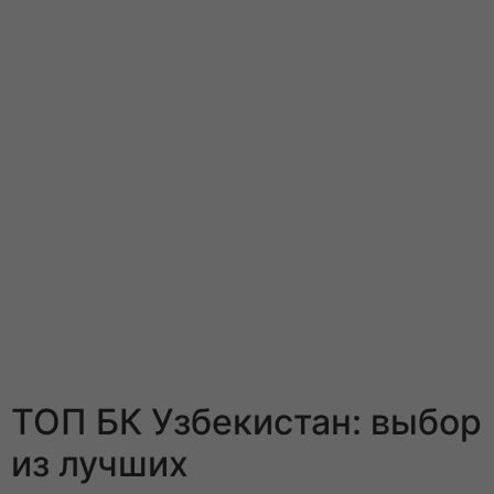
Соответственно, появляются и новые букмекерские
конторы, которые заходят на рынок страны. С
ростом количества БК, беттерам становится
сложнее определиться с компанией, через которую
было бы лучше играть. Мы решили упростить выбор,
и составили свой ТОП БК в Узбекистане на основе
главных критериев. Можно опираться на него чтобы
сделать верный выбор. Не нужно питать иллюзий –
идеальных букмекерских контор не существует, так
как невозможно всем угодить. Но в ТОП БК попали
компании, в которых сохранен максимальный
баланс, что дает возможность абсолютно разным
игрокам находить для себя интересные и выгодные
предложения.
ТОП БК Узбекистан: выбор
из лучших