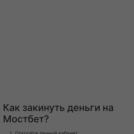
В процессе вам нужно будет выбрать страну
проживания и валюту игрового счета, а также
указать промокод (где его найти – расскажем чуть
позже). После завершения процедуры вам
предложат создать депозит и начать делать ставки.
Краткая информация о документах и сроках их
действия представлена в специальном разделе
правил. Сайт принадлежит компании MFI investments
limited, работающей по сублицензии, выданной в
оффшоре, на острове Кюрасао. Юридический адрес
компании – 3, Chytron Street, Flat/Office 301, P.C. Для
компьютеров, ноутбуков для Windows онлайн-
казино подготовило приятный сюрприз.
Как закинуть деньги на
Мостбет?
Откройте личный кабинет.