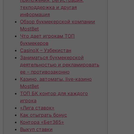
техподдержка и другая
информация
Обзор букмекерской компании
MostBet
Что дает игрокам ТОП
букмекеров
CasinoX – Узбекистан
Заниматься букмекерской
деятельностью и рекламировать
ее – противозаконно
Казино, автоматы, live-казино
MostBet
ТОП БК контор для каждого
игрока
«Лига ставок»
Как отыграть бонус
Контора «Бет365»
Выкуп ставки