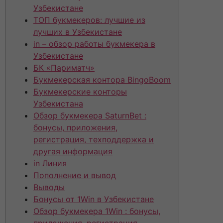
Узбекистане
ТОП букмекеров: лучшие из
лучших в Узбекистане
in – обзор работы букмекера в
Узбекистане
БК «Париматч»
Букмекерская контора BingoBoom
Букмекерские конторы
Узбекистана
Обзор букмекера SaturnBet :
бонусы, приложения,
регистрация, техподдержка и
другая информация
in Линия
Пополнение и вывод
Выводы
Бонусы от 1Win в Узбекистане
Обзор букмекера 1Win : бонусы,
приложения, регистрация,