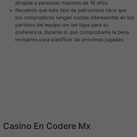
dirigida a personas mayores de 18 años.
Recuerda que este tipo de patrocinios hace que
los compradores tengan cuotas interesantes en los
partidos del equipo um las ligas para su
preferencia, durante lo que comprobante la pena
revisarlos para planificar las próximas jugadas.
Obtén el 45% inclusive MX$2000 sobre sus tres
primeros depósitos los lunes que tiene el código
promocional “SUPERLUNES”. Así, bastará con ubicar
uno de los muchos centros dispuestos en la ciudad para
añadir dinero en nuestra cuenta. Claro, cuando
queremos nuestro depósito reflejado en nuestra cuenta
de la página, hay algunos pasos que convenimos fazer.
Después de registrarnos y aprovechar nuestros bonos
de bienvenida, Codere continúa ofreciendo ofertas para
nosotros.
Casino En Codere Mx