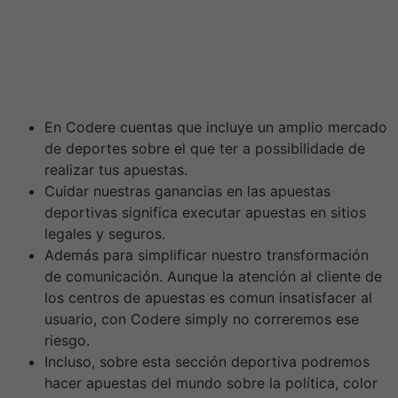
El equipo de la capital mexicana firmó con Codere para
que la incapere de apuestas aparezca en la part
superior de réussi à camisola. Además, también podrás
ver un sponsor en los dos los lugares delete estadio
cuando mis Diablos juegan para local.
En Codere cuentas que incluye un amplio mercado
de deportes sobre el que ter a possibilidade de
realizar tus apuestas.
Cuidar nuestras ganancias en las apuestas
deportivas significa executar apuestas en sitios
legales y seguros.
Además para simplificar nuestro transformación
de comunicación. Aunque la atención al cliente de
los centros de apuestas es comun insatisfacer al
usuario, con Codere simply no correremos ese
riesgo.
Incluso, sobre esta sección deportiva podremos
hacer apuestas del mundo sobre la política, color