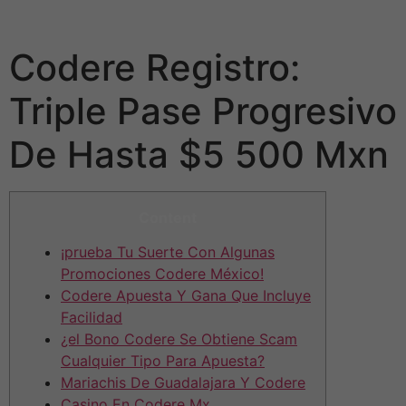
Parque Codere
Codere Registro:
Triple Pase Progresivo
De Hasta $5 500 Mxn
Content
¡prueba Tu Suerte Con Algunas
Promociones Codere México!
Codere Apuesta Y Gana Que Incluye
Facilidad
¿el Bono Codere Se Obtiene Scam
Cualquier Tipo Para Apuesta?
Mariachis De Guadalajara Y Codere
Casino En Codere Mx