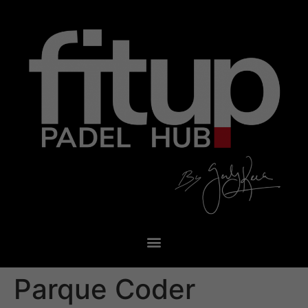
Parque Coder