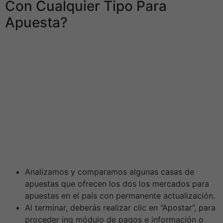
Con Cualquier Tipo Para
Apuesta?
Además, sí quieres aprovecharte para dichos bonos
tendrás que apostar directamente o hacer muchoas
parleys teniendo en cuenta que es preciso cumplir con
una cuota mínima de -200 para cada uno. No subsiste
una fórmula mágica para encontrar la mejor casa de
apuestas, pero sí podemos evaluar pocos aspectos
para lograrlo. En Codere México podremos considerar
tus servicios y beneficios para tener una opinión más
realista. Codere es mi de las casas preferidas cuando
hablamos de apuestas deportivas en línea.
Analizamos y comparamos algunas casas de
apuestas que ofrecen los dos los mercados para
apuestas en el país con permanente actualización.
Al terminar, deberás realizar clic en “Apostar”, para
proceder ing módulo de pagos e información o