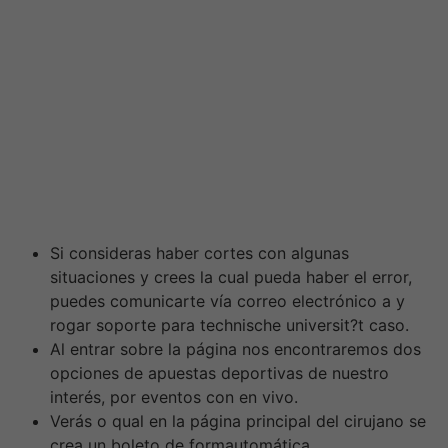
El depósito mínimo afin de acceder an la cual
promoción es para $100 pesos y el máximo sobre
$600, 000, asi sí, siempre recibirás un máximo para $3,
000 pesos. Tienes 7 días para liberar este bono, el
similar se puede utilizar en todos mis deportes, salvo
“Carreras de Caballos” um “Carreras de Galgos”. Codere
México sera la casa para apuestas que incluye el
catálogo más eficaz de deportes afin de probar tu
carambola.
Si consideras haber cortes con algunas
situaciones y crees la cual pueda haber el error,
puedes comunicarte vía correo electrónico a y
rogar soporte para technische universit?t caso.
Al entrar sobre la página nos encontraremos dos
opciones de apuestas deportivas de nuestro
interés, por eventos con en vivo.
Verás o qual en la página principal del cirujano se
crea un boleto de formautomática.