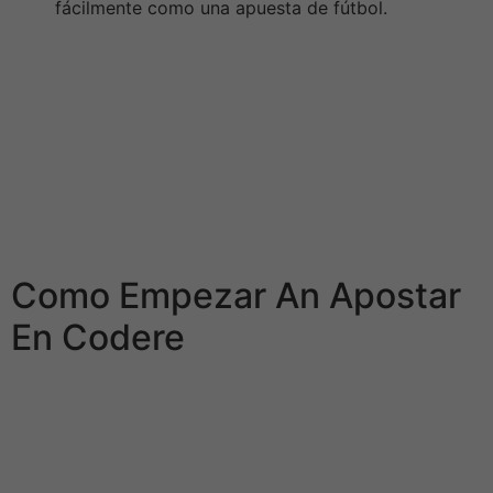
fácilmente como una apuesta de fútbol.
En este punto, debemos reconocer que algunas
aplicaciones para mis centros de apuestas son
complejas sobre desarrollar. Por ello, lo natural sera que
no mitch tan completas asi como la plataforma internet.
Por su parte, se trata para evaluar lo la cual buscamos
y cuál funciona mejor pra nuestro objetivo en las
apuestas. En la primera podremos escoger dentro de
variado catálogo para Codere la cognizione a la que
buscamos apostar.
Como Empezar An Apostar
En Codere
La urbe de Guadalajara zero se podía quedar atrás y su
equipo, los Mariachis de Guadalajara, tienen el
patrocinio sobre Codere en la parte de frente de su
camisola. Además, al la misma que los Sultanes, Codere