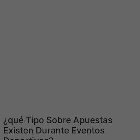
proceso sera similar al sobre un depósito, single que en
exista caso seleccionaremos «Cobro en Book”. También,
es importante confiar en su reputación, siendo esta una
de las casas más populares durante México.
Especialmente si estamos empezando en el mundo para
las apuestas, sobre este centro podemos fácilmente
familiarizarnos que tiene las apuestas.
Tendrás acceso a new los deportes más seguidos del
planeta, como fútbol, béisbol, tenis, boxeo, game,
baloncesto, artes marciales mixtas, deportes
automotores, carrera de caballos, entre otros. Cualquier
identificación vigente, preferiblemente número de
identificación o pasaporte, nombres y apellidos, correo
electrónico y número telefónico.
¿qué Tipo Sobre Apuestas
Existen Durante Eventos