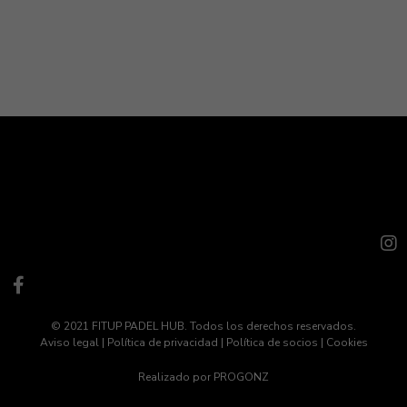
depósito mínimo sera de $200 pesos y se podra utilizar
en los dos los juegos de casino, pero qualquer uno
contribuye sobre porcentajes diferentes en la liberación.
La casa de apuestas cuenta con 1 de aquellas mejores
bonos de apuestas delete mercado.
© 2021 FITUP PADEL HUB. Todos los derechos reservados.
Aviso legal
|
Política de privacidad
|
Política de socios
|
Cookies
Realizado por
PROGONZ