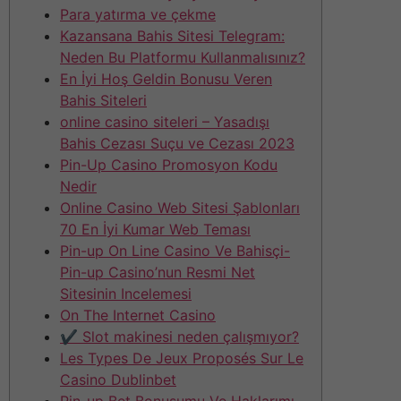
Para yatırma ve çekme
Kazansana Bahis Sitesi Telegram:
Neden Bu Platformu Kullanmalısınız?
En İyi Hoş Geldin Bonusu Veren
Bahis Siteleri
online casino siteleri – Yasadışı
Bahis Cezası Suçu ve Cezası 2023
Pin-Up Casino Promosyon Kodu
Nedir
Online Casino Web Sitesi Şablonları
70 En İyi Kumar Web Teması
Pin-up On Line Casino Ve Bahisçi-
Pin-up Casino’nun Resmi Net
Sitesinin Incelemesi
On The Internet Casino
✔ Slot makinesi neden çalışmıyor?
Les Types De Jeux Proposés Sur Le
Casino Dublinbet
Pin-up Bet Bonusumu Ve Haklarımı