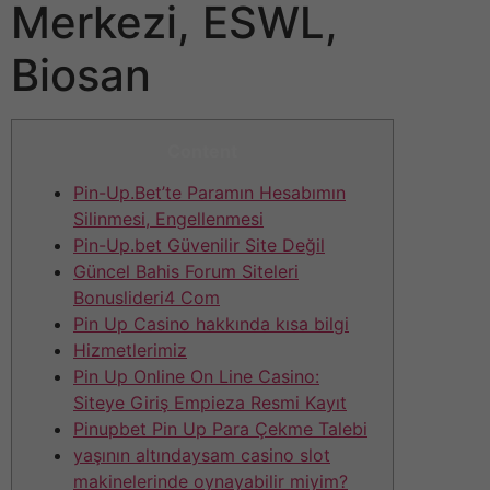
Merkezi, ESWL,
Biosan
Content
Pin-Up.Bet’te Paramın Hesabımın
Silinmesi, Engellenmesi
Pin-Up.bet Güvenilir Site Değil
Güncel Bahis Forum Siteleri
Bonuslideri4 Com
Pin Up Casino hakkında kısa bilgi
Hizmetlerimiz
Pin Up Online On Line Casino:
Siteye Giriş Empieza Resmi Kayıt
Pinupbet Pin Up Para Çekme Talebi
yaşının altındaysam casino slot
makinelerinde oynayabilir miyim?