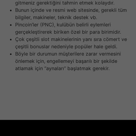
gitmeniz gerektiğini tahmin etmek kolaydır.
Bunun içinde ve resmi web sitesinde, gerekli tüm
bilgiler, makineler, teknik destek vb.
Pincoin’ler (PNC), kulübün belirli eylemleri
gerçekleştirerek biriken özel bir para birimidir.
Çok çeşitli slot makinelerinin yanı sıra cömert ve
çeşitli bonuslar nedeniyle popüler hale geldi.
Böyle bir durumun müşterilere zarar vermesini
önlemek için, engellemeyi başarılı bir şekilde
atlamak için “aynaları” başlatmak gerekir.
Bu, makineleri ücretsiz olarak oynamanıza ve
mekaniklerini yatırım yapmadan anlamanıza olanak tanır.
Yeni modeli daha iyi tanımak isteyen deneyimli
kumarbazlar bile bunu yapıyor. Sporseverler için,
dünyanın dört bir yanındaki çeşitli spor etkinliklerine
bahis yapma seçeneği de vardır.