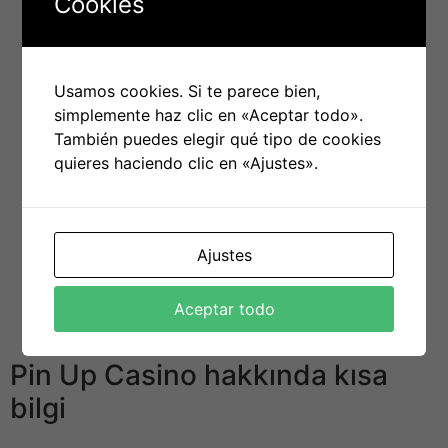
Cookies
Store mağazalarından veya sitenin kendisinden
indirebilirsiniz.
Gerçek şu ki, herhangi bir slot machine game
Usamos cookies. Si te parece bien,
makinesini test edebilirsiniz.
simplemente haz clic en «Aceptar todo».
Bu bir gün sürer ve genellikle ilk para çekiminizi
También puedes elegir qué tipo de cookies
yapmaya çalıştığınızda gerçekleştirilir. Knsttn_999 –
quieres haciendo clic en «Ajustes».
Casino turnuvalarını severim, bunlara dikkat etmenizi
öneririm. Bu kategorideki ödüller oldukça iyidir ve
kumar havası uzun süre kalır. Görüldüğü üzere uluslarası
afin de yatırma-çekme sistemlerini kullanan Pin up bet,
Ajustes
dengeleri korumak adına bir çok yenilik yapmıştır.
Kullanıcıların kazançlı bir konuma gelebilmesi için
çalışmalarına devam eden Pin-up, son derece güvenilir
Aceptar todo
bir şirket olduğunu kantılamıştır.
Pin Up Casino hakkında kısa
bilgi