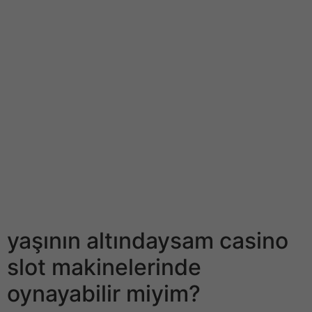
sistemlerini kullanan Pin up bet, dengeleri korumak
adına bir çok yenilik yapmıştır. Para çekme-yatırma
işlemleri aktif olarak 24 saat boyunca yapılabilir. Spor
bahis çeşitlerini kontrol etmek için ise sitenin güncel ana
sayfasından erişim sağlamalısınız.
Aslında durum kesinlikle böyle değildir, çoğu çevrimiçi
kumarhane birbirine benzer. Gerçekte, bunların büyük
çoğunluğu çok vasattır ve sadece birkaçı ilgi çekmeye
değerdir. Para çekme oranı, kumarbaz tarafından
kullanılan yönteme bağlı olacaktır. Bu nedenle, örneğin,
bir banka hesabına para çekerken, fonlar elektronik bir
cüzdana çok daha hızlı aktarılırken birkaç gün sürebilir.
yaşının altındaysam casino
slot makinelerinde
oynayabilir miyim?