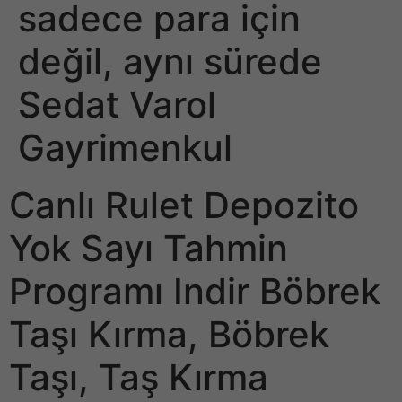
sadece para için
değil, aynı sürede
Sedat Varol
Gayrimenkul
Canlı Rulet Depozito
Yok Sayı Tahmin
Programı Indir Böbrek
Taşı Kırma, Böbrek
Taşı, Taş Kırma