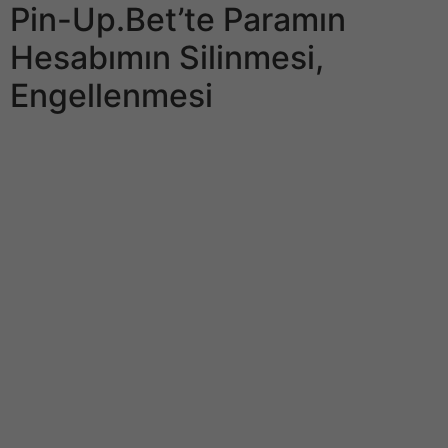
Pin-Up.Bet’te Paramın
Hesabımın Silinmesi,
Engellenmesi
Böyle bir durumun müşterilere zarar vermesini önlemek
için, engellemeyi başarılı bir şekilde atlamak için
“aynaları” başlatmak gerekir. Ayna, ana portalın
arayüzüne sahiptir, ancak adreste bazı farklılıklar olabilir
– ek kelimeler, semboller, değişen durum pin up.
Birbirinden eğlenceli casino oyunları, sizlere
kazandırmak için sizleri bekliyor olacak.
Doğal olarak, şu anda hiç kimsenin kazanmayı% 100
garanti edecek aynı stratejiyi icat etmediğini anlamak
önemlidir. Kumarhanede birden fazla hesabınız olmasına
izin verilmez ve bunu yaptığını tespit ederseniz,
hesabınız askıya alınır ve kazançlarınıza el konulur. Bet’e
para yatırdım paramı kaybettim paramı iade edin bir de