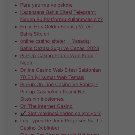
Para yatırma ve çekme
Kazansana Bahis Sitesi Telegram:
Neden Bu Platformu Kullanmalısınız?
En İyi Hoş Geldin Bonusu Veren
Bahis Siteleri
online casino siteleri – Yasadışı
Bahis Cezası Suçu ve Cezası 2023
Pin-Up Casino Promosyon Kodu
Nedir
Online Casino Web Sitesi Şablonları
70 En İyi Kumar Web Teması
Pin-up On Line Casino Ve Bahisçi-
Pin-up Casino’nun Resmi Net
Sitesinin Incelemesi
On The Internet Casino
✔ Slot makinesi neden çalışmıyor?
Les Types De Jeux Proposés Sur Le
Casino Dublinbet
Pin-up Bet Bonusumu Ve Haklarımı