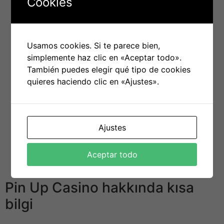
Cookies
Store mağazalarından veya sitenin kendisinden
indirebilirsiniz.
Gerçek şu ki, herhangi bir slot machine game
Usamos cookies. Si te parece bien,
makinesini test edebilirsiniz.
simplemente haz clic en «Aceptar todo».
Bu bir gün sürer ve genellikle ilk para çekiminizi
También puedes elegir qué tipo de cookies
yapmaya çalıştığınızda gerçekleştirilir. Knsttn_999 –
quieres haciendo clic en «Ajustes».
Casino turnuvalarını severim, bunlara dikkat etmenizi
öneririm. Bu kategorideki ödüller oldukça iyidir ve
kumar havası uzun süre kalır. Görüldüğü üzere uluslarası
afin de yatırma-çekme sistemlerini kullanan Pin up bet,
Ajustes
dengeleri korumak adına bir çok yenilik yapmıştır.
Kullanıcıların kazançlı bir konuma gelebilmesi için
çalışmalarına devam eden Pin-up, son derece güvenilir
Aceptar todo
bir şirket olduğunu kantılamıştır.
Pin Up Casino hakkında kısa
bilgi