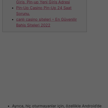
Giriş, Pin-up Yeni Giriş Adresi
Pin-Up Casino Pin-Up 24 Saat
Sorunu.
canlı casino siteleri – En Güvenilir
Bahis Siteleri 2022
Makaraları döndürdüğünüzde hemen kazanma şansınız
olur ve bu oyun sırasında gerekli heyecanı sağlar, en iyi
bonus veren bahis siteleri 2022 Netent. Ancak maddi
durumdan dolayı yurtdışına çıkamayan kullanıcılar online
casino sitelerine başvurmaktadır. Çok çeşitli slot
makinelerinin yanı sıra cömert ve çeşitli bonuslar
nedeniyle popüler hale geldi. Pin Up Casino resmi bir
Curacao lisansına sahiptir, burada slot makinelerinde
kazanma yüzdesi yüzde 95’e ulaşır. Son zamanlarda
canlı casino oyunları sahneye çıkmakta ve her geçen
gün daha popüler hale gelmektedir.
Ayrıca, hiç oturmayanlar için, özellikle Android’de