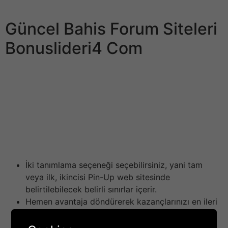
sitesinde hesabınızı onaylayarak atanır.
Güncel Bahis Forum Siteleri
Bonuslideri4 Com
Kazanılan parayı e-cüzdan Webmoney’e çekiyorum ve
hiç sorun yaşamadım. Mobil uygulama, web sitesinin
engellenmesini önlemeye yardımcı olacak ve her zaman
alternatif giriş bağlantıları sağlayacaktır.
Bahisortami10.com hakkında yapılacak tüm hukuksal
Şikayetler Buradan iletişime geçilmesi halinde
değerlendirmeye tabi tutulacaktır.
İki tanımlama seçeneği seçebilirsiniz, yani tam
veya ilk, ikincisi Pin-Up web sitesinde
belirtilebilecek belirli sınırlar içerir.
Hemen avantaja döndürerek kazançlarınızı en ileri
yerlere çıkarabilirsiniz.
Pin Up uygulamasını resmi Play Market ve App