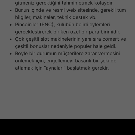
gitmeniz gerektiğini tahmin etmek kolaydır.
Bunun içinde ve resmi web sitesinde, gerekli tüm
bilgiler, makineler, teknik destek vb.
Pincoin’ler (PNC), kulübün belirli eylemleri
gerçekleştirerek biriken özel bir para birimidir.
Çok çeşitli slot makinelerinin yanı sıra cömert ve
çeşitli bonuslar nedeniyle popüler hale geldi.
Böyle bir durumun müşterilere zarar vermesini
önlemek için, engellemeyi başarılı bir şekilde
atlamak için “aynaları” başlatmak gerekir.
Bu, makineleri ücretsiz olarak oynamanıza ve
mekaniklerini yatırım yapmadan anlamanıza olanak tanır.
Yeni modeli daha iyi tanımak isteyen deneyimli
kumarbazlar bile bunu yapıyor. Sporseverler için,
dünyanın dört bir yanındaki çeşitli spor etkinliklerine
bahis yapma seçeneği de vardır.