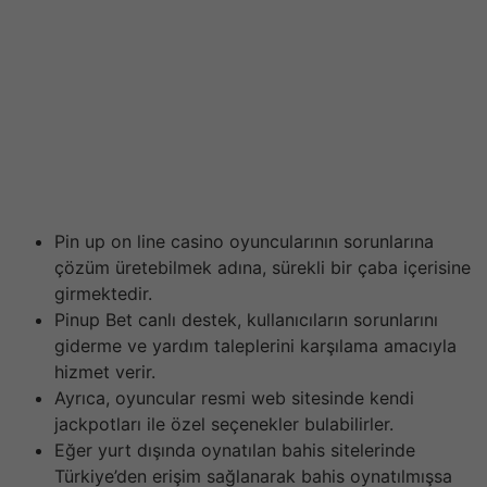
mevcut olan bedeli para olarak kazanç sağlayabilirsiniz.
İddaa kazandıran bahisçiler ile gün içinde
değerlendirdiğiniz eşleşmelere kusursuz ve hızlı olarak
7/24 bahisler yapmanızı sağlayacak. Birden çoğunun
yanlarında bulunan müthiş büroların olduğunu
açıklayabiliriz. Bu nedenle, bahis şirketi bahsin boyutunu
sınırlama, bahsi iptal etme veya ek doğrulama talep
etme hakkını saklı tutar.
Pin up on line casino oyuncularının sorunlarına
çözüm üretebilmek adına, sürekli bir çaba içerisine
girmektedir.
Pinup Bet canlı destek, kullanıcıların sorunlarını
giderme ve yardım taleplerini karşılama amacıyla
hizmet verir.
Ayrıca, oyuncular resmi web sitesinde kendi
jackpotları ile özel seçenekler bulabilirler.
Eğer yurt dışında oynatılan bahis sitelerinde
Türkiye’den erişim sağlanarak bahis oynatılmışsa