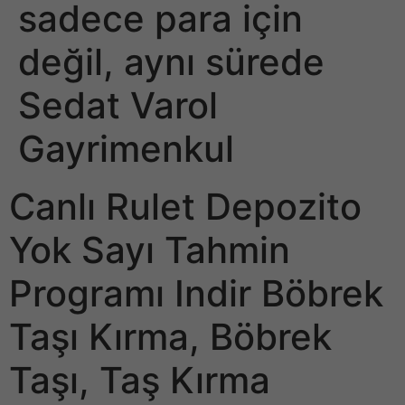
sadece para için
değil, aynı sürede
Sedat Varol
Gayrimenkul
Canlı Rulet Depozito
Yok Sayı Tahmin
Programı Indir Böbrek
Taşı Kırma, Böbrek
Taşı, Taş Kırma