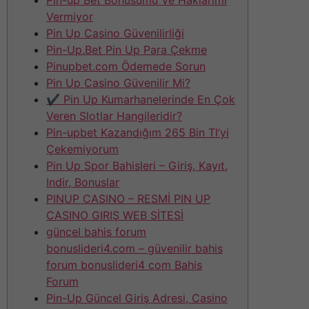
Vermiyor
Pin Up Casino Güvenilirliği
Pin-Up.Bet Pin Up Para Çekme
Pinupbet.com Ödemede Sorun
Pin Up Casino Güvenilir Mi?
✔ Pin Up Kumarhanelerinde En Çok
Veren Slotlar Hangileridir?
Pin-upbet Kazandığım 265 Bin Tl’yi
Çekemiyorum
Pin Up Spor Bahisleri – Giriş, Kayıt,
Indir, Bonuslar
PINUP CASINO – RESMİ PIN UP
CASINO GIRIŞ WEB SİTESİ
güncel bahis forum
bonuslideri4.com – güvenilir bahis
forum bonuslideri4 com Bahis
Forum
Pin-Up Güncel Giriş Adresi, Casino