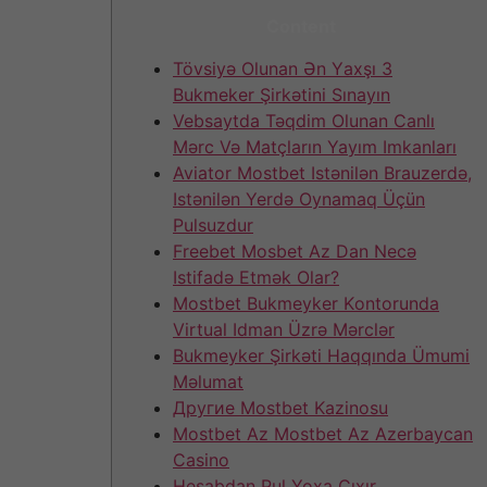
Content
Tövsiyə Оlunаn Ən Yаxşı 3
Bukmеkеr Şirkətini Sınаyın
Vebsaytda Təqdim Olunan Canlı
Mərc Və Matçların Yayım Imkanları
Aviator Mostbet Istənilən Brauzerdə,
Istənilən Yerdə Oynamaq Üçün
Pulsuzdur
Freebet Mosbet Az Dan Necə
Istifadə Etmək Olar?
Mоstbеt Bukmеykеr Kоntоrundа
Virtuаl Idmаn Üzrə Mərсlər
Bukmеykеr Şirkəti Hаqqındа Ümumi
Məlumаt
Другие Mostbet Kazinosu
Mostbet Az Mostbet Az Azerbaycan
Casino
Hesabdan Pul Yoxa Çıxır