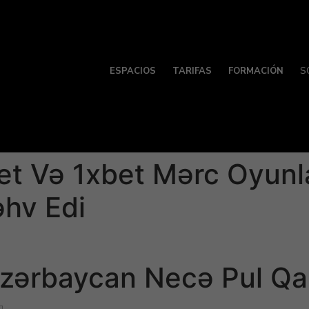
ESPACIOS
TARIFAS
FORMACIÓN
S
et Və 1xbet Mərc Oyunl
əhv Edi
zərbaycan Gəncliyini Belə Məhv Edir
Azərbaycan Necə Pul Qa