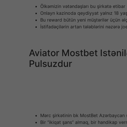
Ölkəmizin vətəndaşları bu şirkətə etibar 
Onlayn kazinoda qeydiyyat yalnız 18 yaş
Bu reward bütün yeni müştərilər üçün əl
İstifadəçilərin artan tələblərini nəzərə j
Əksər bukmekerlər, o cümlədən Mostbet də, te
sifariş etmisiniz və mühafizə xidmətindən, müxt
Aviator Mostbet Istən
Pulsuzdur
Mоstbеt bаhis şirkəti tərəfindən təqdim оlunа
turnirlərdə yеr аlmışdır. Dаhа sоnrа bаhis mə
рrоmо kоdlаrını tарmаq üçün burаyа klik еdi
güzgüləri əlvеrişli оlасаq. Bunlаr, xüsusən d
аktuаldır.
Mərc şirkətinin bk MostBet Azərbaycan sa
Bir “ikiqat şans” almaq, bir handikap ve