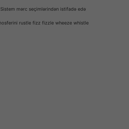
ə Sistem mərc seçimlərindən istifadə edə
osferini rustle fizz fizzle wheeze whistle
lisenziyasız və vergi ödəmədən çalışan
zdə pul qazanır. Əslində “Mostbet” kimi qumar
 qeydiyyatdan keçmək üçün qeydiyyat
zrə mobil telefon nömrənizi daxil etməlisiniz.
adisənin hərəkətini sürətli tempolu və təzə
z online casino oyunları var. Bununla birlikdə,
inin necə işlədiyini anlamaq hətta yeni
iqdir. Buna görə də mosbet əyləncə və çağırış