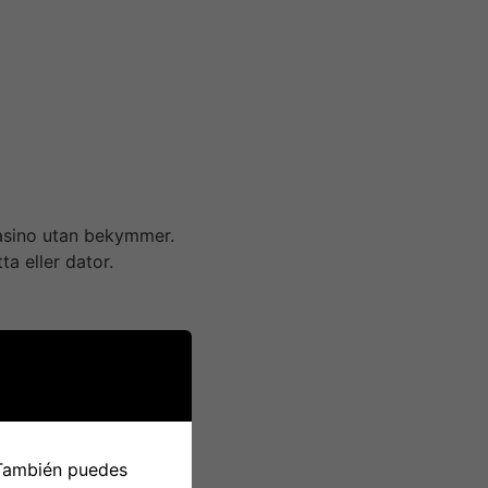
budet av slot machine games och jackpotslots
a klassiker till nya moderna spel. Här är,
 mestadels spelade spelen.
!
 casino utan bekymmer.
ta eller dator.
bolaget erbjuder ett v?ldigt bra utbud och
portants som bra.
ilda lottospel som kmr från olika
t du vill satsa. Några av skraplotterna du
 También puedes