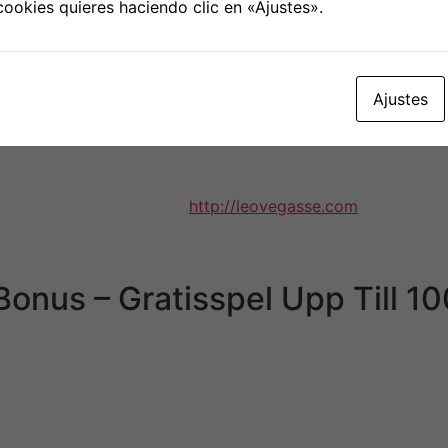
cookies quieres haciendo clic en «Ajustes».
e casino ligger självfallet omfattande fokus på den avdeln
ag, listor med bäst bonusar samt guider för att lära sig mer
 få den senaste och bästa bonusen.
batter, också satsat mkt på reklamfilmer & annonser.
Ajustes
rt att förneka att Leo Las vegas Casino är något annat än
 sen är e bara att filma. Jämför vi para båda apparna med
elar med finns du inte bli förvirrad. Om du inte är medlem 
bläsare. Om du innehåller
http://leovegasse.com
en enhet me
asinot skapat för iOS är snygg och stilren och påminner 
t inte va några svårigheter m?jligheten att börja använda a
onus – Gratisspel Upp Till 10
n om de är ett par andra sajter som forefalder något högr
 bästa aktörerna. Som medlem i vår head hittar du här exkl
a av en unik spelupplevelse och se ut efter operationen vä
io room av absolut högsta kvalitet. Ta mince i våra grymm
ch hemma i Svensk Live Roulette där kulan ständigt roterar t