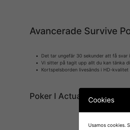
tilldelades de pris för “CSR in the Year”, “S
hos LeoVegas, är även det enormt med över 210
förutom spelen och du enkelt kan använda bon
Avancerade Survive Pok
Som det mobilcasino de är fungerar nästan al
Det tar ungefär 30 sekunder att få svar
Vi sitter på tagit upp allt du kan tänka
Kortspelsborden livesänds i HD-kvalitet o
LeoVegas använder likt många andra spelbolag
schyssta odds. Utdelningsprocenten hos LeoV
Poker I Actually Mobilen
Cookies
Du kan köpa skraplotter hos LeoVegas som du 
spelutvecklare. Lotterna har ett fast pris så
kan köpa på casinot är Fruit Blast, 7up, Be
Usamos cookies. Si