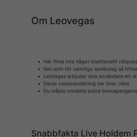
av dem. Detta gäller för dig som ännu inte i
Om Leovegas
Om du inte finner svaret där kan du antingen 
Du blir uppkopplad vocable en agent så snabbt
givetvis en kundtjänst som står update att sv
Här finns inte något traditionellt nätpo
Sen som för samtliga spelbolag så hittas
LeoVegas erbjuder sina användare ett st
Deras casinoavdelning har över olika
Du måste omsätta sobre bonuspengarna h
Det här casinot används dagligen av flera tu
tjänster och sitt spelutbud. Här kan du välj
till högre odds än vad andra spelbolag erbju
Swish och Trustly. Dessa är optimala för sven
Snabbfakta Live Holdem 