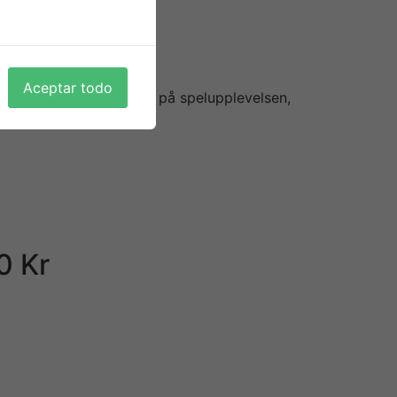
ingen.
 omkring betting.
Aceptar todo
 världsklass med tanke på spelupplevelsen,
iterranean varandra är de nästan identiska så
sedan tidigare på casinot kan du n?got
diterranean sea iOS kan du n?got ladda ner
mycket omkring den vanliga stycket. Har du
ppen.
0 Kr
e. Tennis och hockey är två sporter där Leo
usiva studios bara tillgängliga hos
l omhändertagen audio-video våra egna riktigt
a LeoVegas Exclusive-studios för att ta
ill ljudet av en familjär röst från en svensk