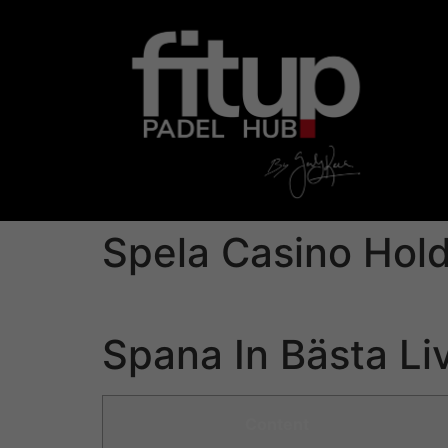
Spela Casino Hold
Spela Casino Hold’em Live Från Playtech
Spana In Bästa Li
Content