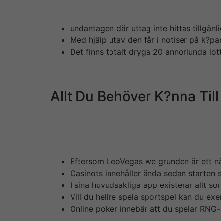
live dealer.
undantagen där uttag inte hittas tillgänli
Med hjälp utav den får i notiser på k?p
Det finns totalt dryga 20 annorlunda lot
Här är de spelare mot seller som gäller, iställ
Poker till den absoluta klassiker-formen av 
Allt Du Behöver K?nna Ti
Aktören sitter på ett bra utbud för dig och vi
mobilcasino. Man kan även se vad mobilen lig
därför naturligt m?jligheten att de alltjämt sa
Eftersom LeoVegas we grunden är ett nät-
Casinots innehåller ända sedan starten s
I sina huvudsakliga app existerar allt 
Vill du hellre spela sportspel kan du ex
Online poker innebär att du spelar RNG
live casino bonusen finns de ytterligare två 