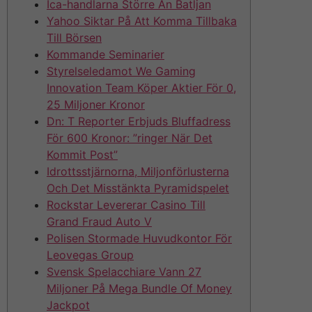
Ica-handlarna Större Än Batljan
Yahoo Siktar På Att Komma Tillbaka
Till Börsen
Kommande Seminarier
Styrelseledamot We Gaming
Innovation Team Köper Aktier För 0,
25 Miljoner Kronor
Dn: T Reporter Erbjuds Bluffadress
För 600 Kronor: ”ringer När Det
Kommit Post”
Idrottsstjärnorna, Miljonförlusterna
Och Det Misstänkta Pyramidspelet
Rockstar Levererar Casino Till
Grand Fraud Auto V
Polisen Stormade Huvudkontor För
Leovegas Group
Svensk Spelacchiare Vann 27
Miljoner På Mega Bundle Of Money
Jackpot