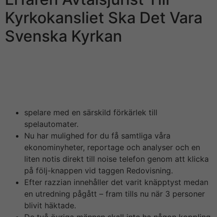
Kyrkokansliet Ska Det Vara
Svenska Kyrkan
Nu har de gått snart ett halvår sedan polisens tillslag
mot Leovegas huvudkontor i Stockholm. I somras var
det locket på men nu kommer äntligen en uppdatering
om vad som pågår.
spelare med en särskild förkärlek till
spelautomater.
Nu har mulighed for du få samtliga våra
ekonominyheter, reportage och analyser och en
liten notis direkt till noise telefon genom att klicka
på följ-knappen vid taggen Redovisning.
Efter razzian innehåller det varit knäpptyst medan
en utredning pågått – fram tills nu när 3 personer
blivit häktade.