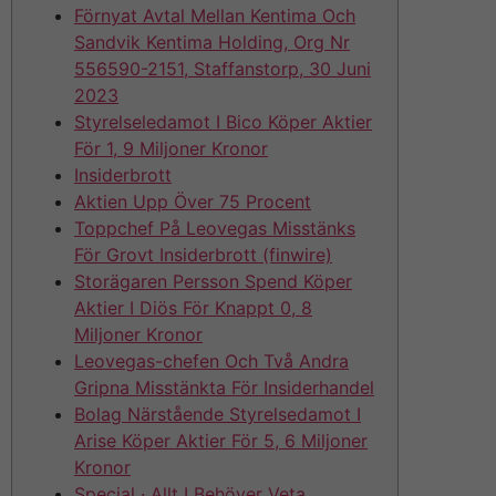
Förnyat Avtal Mellan Kentima Och
Sandvik Kentima Holding, Org Nr
556590-2151, Staffanstorp, 30 Juni
2023
Styrelseledamot I Bico Köper Aktier
För 1, 9 Miljoner Kronor
Insiderbrott
Aktien Upp Över 75 Procent
Toppchef På Leovegas Misstänks
För Grovt Insiderbrott (finwire)
Storägaren Persson Spend Köper
Aktier I Diös För Knappt 0, 8
Miljoner Kronor
Leovegas-chefen Och Två Andra
Gripna Misstänkta För Insiderhandel
Bolag Närstående Styrelsedamot I
Arise Köper Aktier För 5, 6 Miljoner
Kronor
Special · Allt I Behöver Veta