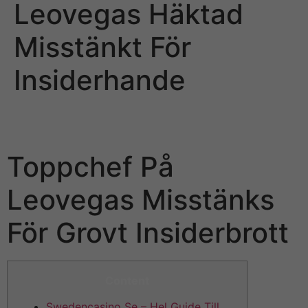
Leovegas Häktad
Misstänkt För
Insiderhande
Toppchef På Leovegas Häktad Misstänkt För
Insiderhandel
Toppchef På
Leovegas Misstänks
För Grovt Insiderbrott
Content
Swedencasino Se – Hel Guide Till