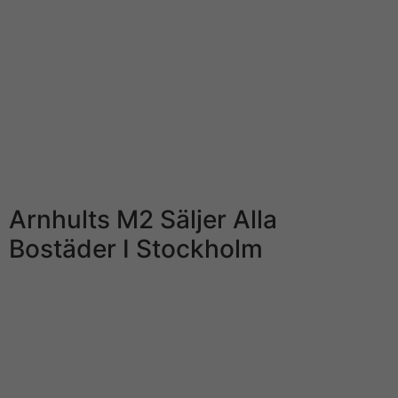
bonusar och tillgängliga spel.
Bolaget är 1st dotterbolag till Gambling Innovation
Group Inc som är börsnoterade på Nasdaq Stockholm
under tickersymbolen ”GIGSEK”. Chefen som begärts
häktad är living area enda från företaget som kopplas
until härvan och misstänks för insiderhandel. Nyheten
du läste här kommer från Omni Ekonomi, som är Omnis
systerapp.
Arnhults M2 Säljer Alla
Bostäder I Stockholm
År 2019 tilldelades de utmärkelsen Årets kasinooperatör
vid International Gambling Awards. År 2020 har
LeoVegas över 2 miljoner kunder och sysselsätter över
700 personer. Företaget har också meddelat att det kmr
att samarbeta mediterranean sea myndigheterna för m?
jligheten att utreda saken ytterligare. Dessa åtgärder är