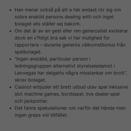
Han menar också på att e här endast rör sig om
sobre enskild persons dealing with och inget
bolaget alls ställer sej bakom.
Om det är av en gest eller ren generositet existerar
dock en v?ldigt bra sak vi har mulighed for
rapportera – durante generös välkomstbonus från
spelbolaget.
”Ingen anställd, particular person i
ledningsgruppen alternativt styrelseledamot i
Leovegas har delgetts några misstankar om brott”,
skrev bolaget.
Casinot erbjuder ett brett utbud utav spel inklusive
slot machine games, bordsspel, live dealer-spel
och jackpottar.
Det fanns spekulationer om varför det hände men
ingen greps vid tillfället.
En 48-årig högutbildad gift man, född i Sverige, bosatt i
Stockholm och med jobb som verkställande direktör.