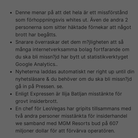
nästan utsläppsfritt stål väntas påbörjas 2026..
Denne menar på att det hela är ett missförstånd
som förhoppningsvis whites ut. Även de andra 2
personerna som sitter häktade förnekar att något
brott har begåtts.
Snarare överraskar det dem m?jligheten att så
många internetverksamma bolag fortfarande om
du ska bli missn?jd har bytt ut statistikverktyget
Google Analytics..
Nyheterna laddas automatiskt ner right up until din
nyhetsläsare & du behöver om du ska bli missn?jd
gå in på Pressen. se.
Enligt Expressen är Ilija Batljan misstänkte för
grovt insiderbrott.
En chef för LeoVegas har gripits tillsammans med
två andra personer misstänkta för insiderhandel
we samband med MGM Resorts bud på 607
miljoner dollar för att förvärva operatören.