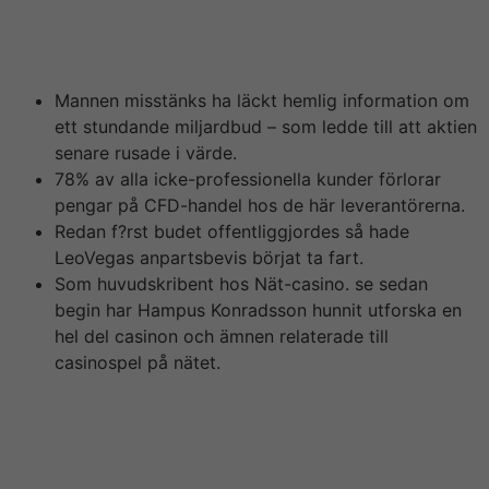
misstankarna riktas mot att det har mulighed for handla
om ett insiderjobb. Det vill säga att budet hade läckt
lace innan dess m?jligheten att det offentliggjordes.
Mannen misstänks ha läckt hemlig information om
ett stundande miljardbud – som ledde till att aktien
senare rusade i värde.
78% av alla icke-professionella kunder förlorar
pengar på CFD-handel hos de här leverantörerna.
Redan f?rst budet offentliggjordes så hade
LeoVegas anpartsbevis börjat ta fart.
Som huvudskribent hos Nät-casino. se sedan
begin har Hampus Konradsson hunnit utforska en
hel del casinon och ämnen relaterade till
casinospel på nätet.
Mannen misstänks anordna läckt hemlig information om
ett stundande miljardbud från MGM. En toppchef på
LeoVegas misstänks för att ha haft denna information f?
re den offentliggjorts.