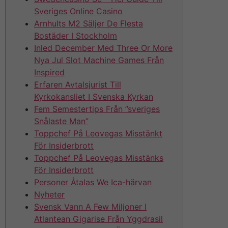
Sveriges Online Casino
Arnhults M2 Säljer De Flesta
Bostäder I Stockholm
Inled December Med Three Or More
Nya Jul Slot Machine Games Från
Inspired
Erfaren Avtalsjurist Till
Kyrkokansliet I Svenska Kyrkan
Fem Semestertips Från ”sveriges
Snålaste Man”
Toppchef På Leovegas Misstänkt
För Insiderbrott
Toppchef På Leovegas Misstänks
För Insiderbrott
Personer Åtalas We Ica-härvan
Nyheter
Svensk Vann A Few Miljoner I
Atlantean Gigarise Från Yggdrasil