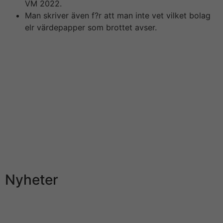
VM 2022.
Man skriver även f?r att man inte vet vilket bolag
elr värdepapper som brottet avser.
Det här är en fråga som många svenska spelare nu
ställer sig. Leovegas är trots allt en av de
branschledande spelbolagen både i Sverige och
internationellt och att vara inblandade i insiderhandel
klingar inte snyggt. Casinot har genom åren byggt uppe
ett enormt förtroende hos spelare o även om nyheten
är trist köper sin skoterdelar det alltså om en enskild
anställd som misstänks för brott. Enligt
kammaråklagaren är utredningen fortfarande pågående
men e förekommer i dagsläget inte några misstankar
gentemot andra anställda på Leovegas.
Nyheter
Redan f?re budet offentliggjordes så hade LeoVegas
aktie börjat ta fart. Vilket gör m?jligheten att