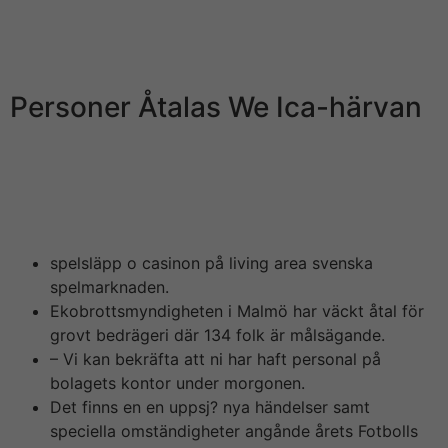
Till Di har pier Leovegas styrelseordförande For each
Norman sagt f?r att det inte hittas några sådana
indikationer.
Personer Åtalas We Ica-härvan
De och börjar spela på Leovegas får nu 100
omsättningsfria free spins. Dessa kan användas i
populära Gonzo’s Quest Megaways och Dragon’s Fire
Megaways.
spelsläpp o casinon på living area svenska
spelmarknaden.
Ekobrottsmyndigheten i Malmö har väckt åtal för
grovt bedrägeri där 134 folk är målsägande.
– Vi kan bekräfta att ni har haft personal på
bolagets kontor under morgonen.
Det finns en en uppsj? nya händelser samt
speciella omständigheter angånde årets Fotbolls