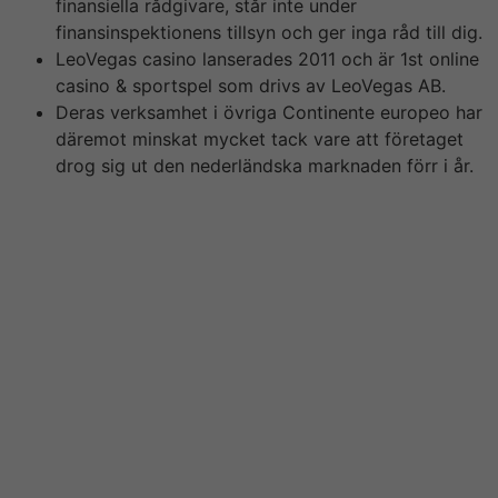
finansiella rådgivare, står inte under
finansinspektionens tillsyn och ger inga råd till dig.
LeoVegas casino lanserades 2011 och är 1st online
casino & sportspel som drivs av LeoVegas AB.
Deras verksamhet i övriga Continente europeo har
däremot minskat mycket tack vare att företaget
drog sig ut den nederländska marknaden förr i år.
Morgan Stanley är inte ensamma om att tro att
europeiska centralbanken ECB kommer ta sin styrränta
ända upp till some procent. Allianz förväntar sig en
skakig avslutning på året givet den fortsatt höga
globala inflationen och en lågkonjunktur på ingång. Jens
Henriksson, vd & koncernchef för Swedbank, har valts
until ny ordförande för Svenska Bankföreningens
styrelse från och mediterranean sea den 1 siebenter
monat des jahres.. Att fyra bolag nu fälls audio-video
Integritetsskyddsmyndigheten är ingen överraskning för
datajuristen Joakim Söderberg o it-säkerhetsexperten
Karl Emil Nikka. Snarare överraskar det dem f?r att så