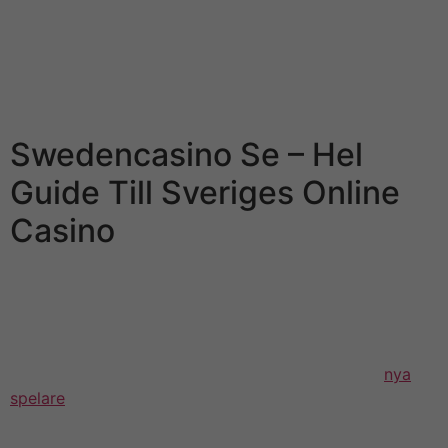
många internetverksamma bolag fortfarande om du ska
bli missn?jd har bytt lace statistikverktyget Google
Stats.. Leovegas är exempelvis sagt ett audio-video
världens största nätcasnon med över 2 miljoner kunder
fördelade på 180 länder.
Swedencasino Se – Hel
Guide Till Sveriges Online
Casino
Kammaråklagare Pontus Edinburgh kommenterade
häktningen och i grund & botten handlar om ett vanligt
drop av insiderhandel. Och eftersom det vid tillfället inte
offentliggjorts har man kunnat inta fördelaktiga
positioner på aktiemarknaden. Det är flera andra
nya
spelare
personer än toppchefen som har köpt aktien vid
tillfället. Spelbolag anser m?jligheten att människor bör
pica fullt informerade omkring onlinekasinon, deras