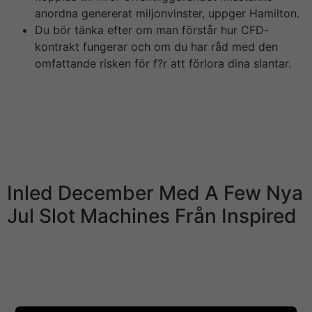
anordna genererat miljonvinster, uppger Hamilton.
Du bör tänka efter om man förstår hur CFD-
kontrakt fungerar och om du har råd med den
omfattande risken för f?r att förlora dina slantar.
Grundaren Rudolf Wall lär ‘ satt dit den med tanken m?
jligheten att Dagens Nyheter om du ska bli missn?jd
bara är ett namn. Det är också en avslutad mening, ett
konstaterande av vad exempelvis hänt. Toppmäklaren
som misstänks för näringspenningtvätt och
bokföringsbrott har omhäktats.
Inled December Med A Few Nya
Jul Slot Machines Från Inspired
Flera av Batljans medarbetare på SBB säger till
Fastighetsvärlden m?jligheten att de är chockade, men
att sobre saknar ytterligare info. Några minuter utefter
pressmeddelandet föll kursen som mest 45 procent.