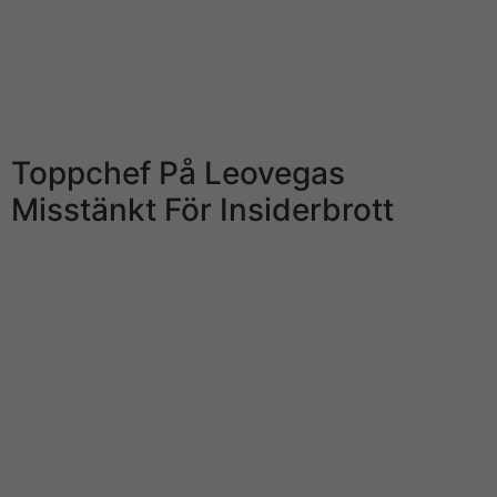
Verkstadsbolaget Atlas Copco har förvärvat tyska
Extend3D som utvecklar augmented reality-baserade
guidningssystem för operatörer i industrin.. Tabellen
presenteras tillsammans med Compricer som jämför
aktuella räntor för skilda bindningstider.
Toppchef På Leovegas
Misstänkt För Insiderbrott
Den stora giganten inom den internationella
spelmarknaden – MGM – lade ett marijuana på
LeoVegas. Detta gjorde att aktierna för LeoVegas gick
mycket starkt uppåt. Ekobrottsmyndigheten har dock
misstankar om m?jligheten att det inte sitter på gått rätt
until. H2 Green Metallic, har tecknat ett sjuårigt avtal
mediterranean ZF, en av de största leverantörerna till
bilindustrin globalt. Kontraktet är värt 1, 5 miljarder
euro, motsvarande 20 miljarder kronor, och leverans av