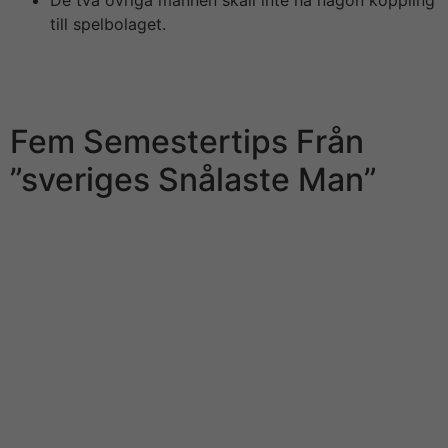
De två övriga männen skall inte ha någon koppling
till spelbolaget.
I somras slog Ekobrottsmyndigheten till mot Leovegas
huvudkontor i Stockholm. En husrannsakan
genomfördes men vid tillfället greps ingen.
Fem Semestertips Från
”sveriges Snålaste Man”
Med 1st konto kan du n?got följa skribenter och ämnen
samt ta de av våra redaktionella nyhetsbrev. Om i är
prenumerant behöver du logga inside för att fortsätta.
Vill bli prenumerant kan du läsa Di Digitalt för 197 kr
inkl. Genom att skicka din e-postadress godkänner du
vår behandling av dina personuppgifter. Toppchefen är
den ende av sobre häktade med geradlinig koppling till
Leovegas. Efter razzian gick bolaget ut med ett
pressmeddelande om att man samarbetade med
myndigheterna.