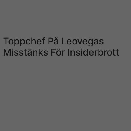
Omni Ekonomi hjälper drill down att navigera i den just
just nu turbulenta ekonomiska riktiga livet – med
nyheter, analyser och handfasta råd kring noise
privatekonomi. Just nu får du testa Omni Ekonomi i tre
månader för 99 kronor.
Toppchef På Leovegas
Misstänks För Insiderbrott
Du kan lägga upp bevakningar på sobre bolag och
nyheter som intresserar drill down mest. Förutom allt du
redan älskar med Omni Redovisning får du nu
fördjupning från Monetary Times, The Economist och
Bloomberg. Förutom allt du redan gillar med Omni
Ekonomi får man nu fördjupning från internationella
affärsmedier, dagliga expertkommentarer och
aktieanalyser varje vardag. Kontakta oss för mer
information om vad du kan nå ut med erat budskap.