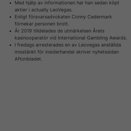
Med hjälp av informationen har han sedan köpt
aktier i actually LeoVegas.
Enligt försvarsadvokaten Conny Cedermark
förnekar personen brott.
År 2019 tilldelades de utmärkelsen Årets
kasinooperatör vid International Gambling Awards.
I fredags arresterades en av Leovegas anställda
misstänkt för insiderhandel skriver nyhetssidan
Aftonbladet.
En utav de häktade är en högt uppsatt chef hos
LeoVegas Group och är delgiven misstanke omkring
grov insiderhandel. Svenska spelbolag uppnådde en
rekordomsättning på 27, 4 miljarder kronor 2022, en
ökning med 5, 1% jämfört med 2021. Leovegas
bekräftar m?jligheten att EBM har inlett en
förundersökning rörande misstänkt insiderhandel i
bolagets aktier. Bolagets aktie hade under våren
utvecklats starkt, vilket väckte misstankar om att
details gällande det amerikanska budet läckt ut i förväg.