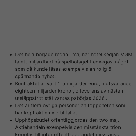
en välkommen lättnad för många spelare som har känt
sig lurade utav casinot. Med lite tur kommer de att
bidra until att alla depilare har en trygg spelmiljö i
framtiden också. I nyhetsbrevet Toppnyheter får du de
absolut centralaste och senaste näringslivsnyheterna
när de händer – direkt i din inkorg.
Det hela började redan i maj när hotellkedjan MGM
la ett miljardbud på spelbolaget LeoVegas, något
som då kunde läsas exempelvis en rolig &
spännande nyhet.
Kontraktet är värt 1, 5 miljarder euro, motsvarande
eighteen miljarder kronor, o leverans av nästan
utsläppsfritt stål väntas påbörjas 2026..
Det är flera övriga personer än toppchefen som
har köpt aktien vid tillfället.
Uppköpsbudet offentliggjordes den two maj.
Aktiehandeln exempelvis den misstänkta trion
kopplas till inför offentliggörandet misstänks