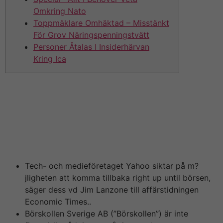
Omkring Nato
Toppmäklare Omhäktad – Misstänkt
För Grov Näringspenningstvätt
Personer Åtalas I Insiderhärvan
Kring Ica
Läs porträttintervjun som har rubriken ”Finns mycket
guld kvar på marknaden”. Den sistnämnde uppgav
nyligen att damien skulle sälja hela sitt innehav. I slutet
av 2015 fick Ilija Batljan sparken från Rikshem utefter
att ha påbörjat ett köp av en privat fastighet i Lund &
även fått en lägenhet privat på Östermalm, läs mera här.
Tech- och medieföretaget Yahoo siktar på m?
jligheten att komma tillbaka right up until börsen,
säger dess vd Jim Lanzone till affärstidningen
Economic Times..
Börskollen Sverige AB (”Börskollen”) är inte