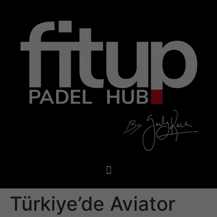
Türkiye’de Aviator