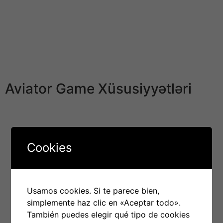
digər proqram təminatından həm rahat funksionallığı,
həm də dürüstlüyü ilə fərqlənir.
Maraqlı qrafika və asılılıq yaradan oyun oyunu ilə Jetix
Mostbet sizi saatlarla məşğul edəcək. Bundan əlavə, siz
oyuna təsir göstərə və çoxlu pul qazana biləcəyiniz bir
alqoritm hazırlaya biləcəksiniz.
Aviator Game Xüsusiyyətləri
İstənilən vaxt statistik məlumatları yoxlaya və nəticə
çıxara bilərsiniz. Avtorizasiya şəxsi balansda olan
maliyyə vəsaitlərinin təhlükəsizliyinin təminatına
Cookies
çevriləcək. Aviator intuitiv olaraq seçdi və heç vaxt
peşman olmadı. Axtarış çubuğuna onlayn əyləncənin
adını daxil etmək kifayətdir.
Bukmeker sizə təkcə idman yarışlarına mərc
Usamos cookies. Si te parece bien,
qoymaqla pul qazanmağa imkan vermir.
simplemente haz clic en «Aceptar todo».
Beləliklə, Aviator game game avtomatik olaraq
También puedes elegir qué tipo de cookies