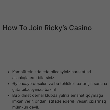
bilməyəcəksiniz. Lakin bu o demək deyil ki, saytın
funksionallığından istifadə edib şansınızı yoxlaya
bilməyəcəksiniz pin up.
How To Join Ricky’s Casino
Burada “Bütün oyunlar” üzərinə toxunmaqla geniş oyun
çeşidləri arasında istədiyinizi seçə bilərsiniz. Bu, o
deməkdir ki, yayıma qoşulmaq üçün siz hesab yaratmalı,
depozit qoymalı və sonra sizi maraqlandıran sərlövhəni
seçməlisiniz.
Kompüterinizdə edə biləcəyiniz hərəkətləri
asanlıqla edə bilərsiniz.
Əyləncəyə qoşulun və bu təhlükəli axtarışın sonuna
çata biləcəyinizə baxın!
Bu xidmət dərhal klubda yalnız əmanət qoymağa
imkan verir, ondan istifadə edərək vəsait çıxarmaq
mümkün deyil.