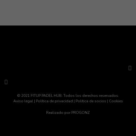
variasiya səviyyəsi oyunun nəticəsinə təsir göstərə
bilməz. Uduşların miqdarına yalnız oyunçunun tez qərar
vermək qabiliyyəti təsir edir.
© 2021 FITUP PADEL HUB. Todos los derechos reservados.
Aviso legal
|
Política de privacidad
|
Política de socios
|
Cookies
Realizado por
PROGONZ