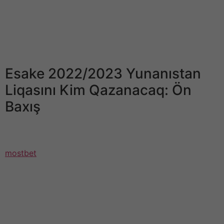
qeydiyyatdan keçmiş kazino müştəriləri üçün əlçatandır.
Pin Up AZ dəstək xidməti ilə bu problemlərin həlli daha
asandır. Dəstək xidmətinin keyfiyyəti kazinonun
nüfuzunu təyin edir. Kazinolar rəy saytlarında özləri
barədə mənfi şərhlərin yayılmasını istəmirlər.
Esake 2022/2023 Yunanıstan
Liqasını Kim Qazanacaq: Ön
Baxış
Daha yaxşı yalnız diqqətlə təyyarənin hərəkət nəzarət
etmək lazımdır, və o, istənilən vaxt bahis bağlaya bilər.
mostbet
oyununun əsas xüsusiyyəti sadə oyun və
mürəkkəb qaydaların olmamasıdır. Hətta Mostbet
bukmeker kontorunun saytında qeydiyyatdan keçmiş
təcrübəsiz mərcçilər də onu oynamağa başlaya bilərlər.
Oyunçuların qələbə qazanmaq üçün çox vaxt və pul
xərcləmələrinə ehtiyac olmayacaq. Bu proqram məhsulu