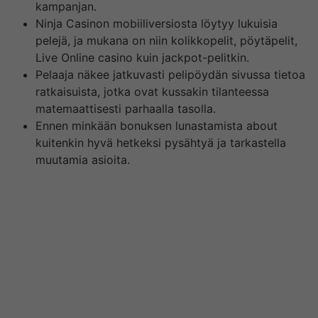
kampanjan.
Ninja Casinon mobiiliversiosta löytyy lukuisia
pelejä, ja mukana on niin kolikkopelit, pöytäpelit,
Live Online casino kuin jackpot-pelitkin.
Pelaaja näkee jatkuvasti pelipöydän sivussa tietoa
ratkaisuista, jotka ovat kussakin tilanteessa
matemaattisesti parhaalla tasolla.
Ennen minkään bonuksen lunastamista about
kuitenkin hyvä hetkeksi pysähtyä ja tarkastella
muutamia asioita.
Suurin osa peleissä on progressiivisen jättipotin
ominaisuus, joka voi antaa sinulle vakavaa voittoa, jos
sinä olet onnekas. Linked jackpots ja toiset paikallisia
standalone progressiivisia jättipotteja, jokta ovat
saatavilla yhdessä pelissä, yhdelle pelaajalle. Yksi
online-kasino-kumppaniohjelmat joka tarjoaa
kumppaneilleen kiistattomia etuja rekisteröintipäivästä,
on Chilli Companions. Siinä on tiimin omistautuneita
tytäryhtiöiden johtajia, jotka neuvovat kumppaneita