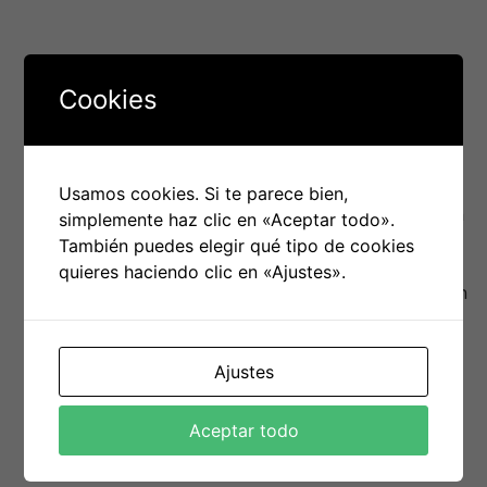
seuraa tilannetta ja päivitämme sen mukaan tietoja
maksuestoista ja käyttökelpoisista rahansiirtotavoista.
Innovatiivisen mobiilipelaamisen tiennäyttäjänä
Cookies
LeoVegas tarjoaa uusia ja jännittäviä toimintoja
parantaakseen kasinokokemusta Apple- ja
Android-laitteellasi kerta toisensa jälkeen.
Relax Gamingin siirtyminen, tai pikemminkin
Usamos cookies. Si te parece bien,
laajentaminen kolikkopelien tuotannon maailmaan
simplemente haz clic en «Aceptar todo».
on ollut uskomattoman hieno ratkaisu.
También puedes elegir qué tipo de cookies
Se on täysin Relaxin talon sisäisesti tuotettu
quieres haciendo clic en «Ajustes».
ratkaisu, joka tuottaa peleistä niin desktopille kuin
mobiililaitteillekin soveltuvat versiot.
Veikkauksen hallintoelimissä istuvat
kansanedustajat saavat suurta kuukausipalkkaa
Ajustes
Veikkaukselta , kunhan vaan muistavat suojata
monopolia.
Aceptar todo
Relax Gamingin pöytäpelejä on siis mitä suurimmalla
todennäköisyydellä mahdollista pelata kasinoiden