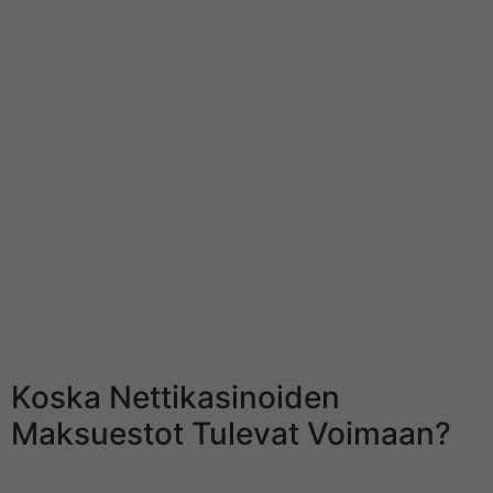
Suosittuja Play And Go -slotteja ovat muun muassa
Book of Dead, Reactoonz ja Fire Joker.
Kierrätysvaatimukset ovat ehtoja, jotka pelaajan upon
täytettävä voidakseen nostaa bonuksesta tai
ilmaiskierroksista saamansa voitot. Ne edellyttävät
yleensä, että pelaajan on panostettava bonuksella
voitettu rahamäärä useita kymmeniä kertoja, ennen kuin
hän voi nostaa voitot. Usein kasinot rajoittavat
bonusrahan tai ilmaiskierrokset vain tiettyihin peleihin.
Esimerkiksi jackpot-kolikkopelit eivät välttämättä kuulu
bonusrahan piiriin. Casinoeuro about siis luotettu ja
laadukas mobiilikasino, joka tarjoaa myös laadukkaita
pelejä, vaikkakin pelivalikoima mobiiliversiossa on vielä
hieman suppea.
Koska Nettikasinoiden
Maksuestot Tulevat Voimaan?
Lait ovat mitä ilmeisimmin jättäneet tulkinnanvaraa, sillä