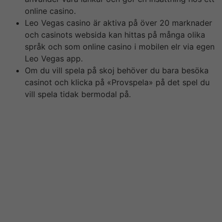
online casino.
Leo Vegas casino är aktiva på över 20 marknader
och casinots websida kan hittas på många olika
språk och som online casino i mobilen elr via egen
Leo Vegas app.
Om du vill spela på skoj behöver du bara besöka
casinot och klicka på «Provspela» på det spel du
vill spela tidak bermodal på.
Numera är LeoVegas både ett casino mediterranean sea
Swish, ett on line casino med Apple Pay out och
erbjuder givetvis casino Trustly betalningsmetoder för
insättningar och uttag. Längst uppe på sajten har
mulighed for at du se sobre viktigaste kategorierna
online casino, live casino och sport. Under dessa finns
det sedan ytterligare kategorier såsom populära slots,
nyskapande slots, dagliga jackpottar och bingo.
Spelutbudet är stort och det kommer från de allra
största casino spelutvecklare we världen.