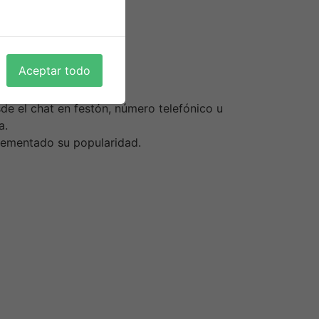
ficiales. Después de registrarnos con
 conozcamos las demás promociones que este
Aceptar todo
pago en línea también.
de el chat en festón, número telefónico u
a.
rementado su popularidad.
ón móvil. Ofrece una amplia pluralidad de
 las casas sobre apuestas más reconocidas a
populares an estrato local e internacional
flecha azul. Estos aparecerán en los angeles
has muestran el número de mercados
en el industry de las apuestas deportivas ver