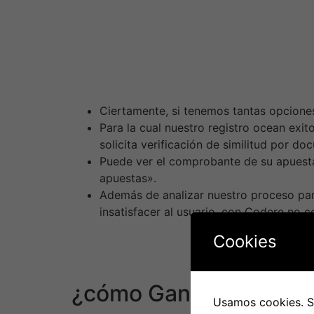
Esto puede hacerse rellenando el formulario d
ayuda de este recurso para quedarse que incl
divirtiéndose. Esta oferta de bienvenida incl
juego anunció el martes la Copa Codere 2023
Monterrey y Normal Madrid.
Ciertamente, si tenemos tantas opciones
Para la cual nuestro registro ocean exi
solicita verificación de similitud por d
Puede ver el comprobante de su apuesta
apuestas».
Además de analizar nuestro proceso par
insatisfacer al usuario, con Codere no 
Como pudiste apreciar, Codere es el sobresali
Cookies
interfaz de fácil acceso en la que podrás em
está disponible, se puede servirse durante el 
¿cómo Ganar Apuestas
Usamos cookies. Si