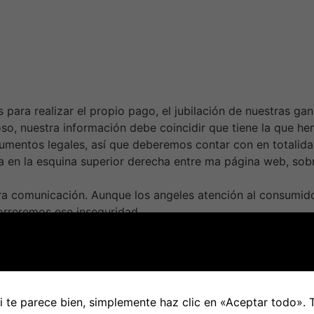
e registro en la sección de información del usuario. Esto pe
uye él para todos los dias, disfrutando de algunas apuesta
uye la vez de realizar apostando gratuitas de a 3. 000 MXN
, uno de aquellas eventos más importantes de la empresa q
 para realizar el propio pago, el jubilación de nuestras g
toso, nuestra información debe coincidir que tiene la que h
ocumentos legales, así que deberemos contar con en totalida
 en la esquina superior derecha entre ma página web, sob
a comunicación. Aunque los angeles atención al consumid
correremos ese inseguridad.
ente sitio para hacer el juego Blackjack no sólo por su cl
plear una experiencia on-line fascinante. También bono la 
evolución de registro.
 Deportivas?
 te parece bien, simplemente haz clic en «Aceptar todo».