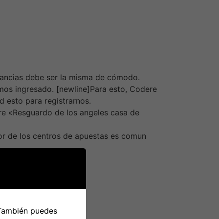
rmitirá al jugador revalorizarse todos los
s y demas tipos de distraccion y
. La compañía multinacional del sector delete
ue ha sido patrocinadora oficial del
anancias debe ser la misma de cómodo.
emos ingresado. [newline]Para esto, Codere
d esto para registrarnos.
re «Resguardo de los angeles casa de
or de los centros de apuestas es comun
asicismo y seguridad. También te ofrece mi
pena citar que si algun código de bono Codere
 También puedes