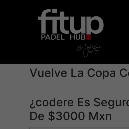
Vuelve La Copa C
Vuelve La Copa Codere Internacional
¿codere Es Segur
De $3000 Mxn