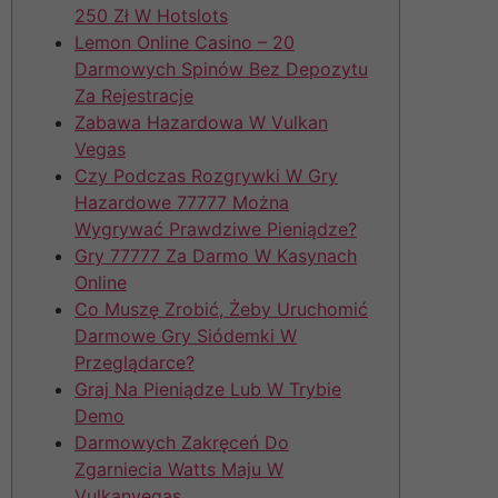
250 Zł W Hotslots
Lemon Online Casino – 20
Darmowych Spinów Bez Depozytu
Za Rejestracje
Zabawa Hazardowa W Vulkan
Vegas
Czy Podczas Rozgrywki W Gry
Hazardowe 77777 Można
Wygrywać Prawdziwe Pieniądze?
Gry 77777 Za Darmo W Kasynach
Online
Co Muszę Zrobić, Żeby Uruchomić
Darmowe Gry Siódemki W
Przeglądarce?
Graj Na Pieniądze Lub W Trybie
Demo
Darmowych Zakręceń Do
Zgarniecia Watts Maju W
Vulkanvegas