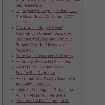
Bez Rejestracji
Najczęściej Występujące Ikony Na
Gry Hazardowe Za Darmo 77777
Online
Czy Gracze Mogą Używać
Konkretnych Umiejętności, Aby
Przechytrzyć Automat I Zmienić
Procent Zwrotu Z Inwestycji
Maszyny?
Stare Gry Hazardowe Za Darmo
Automaty On-line Na Pieniądze
Westcasino – 15 Darmowych
Spinów Bez Depozytu
Vulkan Sin City Kasyno Darmowe
Annoying – Warunki
Jakie Są Wymagania Dotyczące
Vulkan Vegas 50 Free Spins?
Free Spinów Bez Depozytu W