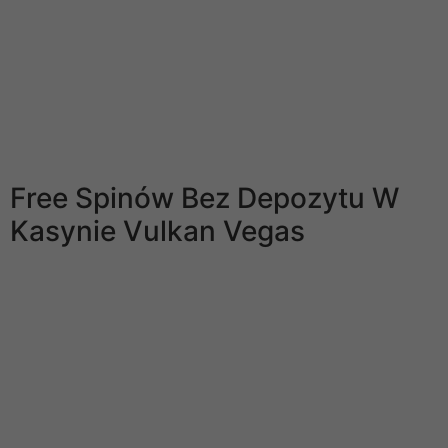
watts której dostępny był bonus bez depozytu. Do
czasu spełnienia warunków obrotu, wygrane z bonusu
bez depozytu będą przechowywane na Twoim „Saldzie
Bonusowym”. W większości przypadków, będziesz
musiał spełnić wymagania dotyczące zakładów lub gry,
zanim będziesz w stanie wypłacić swój bonus bez
depozytu.
Free Spinów Bez Depozytu W
Kasynie Vulkan Vegas
Nie powinno to be able to nikogo dziwić, ponieważ są
one znacznie bardziej komfortowe, gdyż pozwalają na
grę z dowolnego miejsca, wszędzie tam, gdzie możesz
uzyskać dostęp do Internetu. Kasyna online także
zauważyli ten trend wśród graczy, dlatego optymalizują
wszystkie gry sloty online za darmo z urządzeniami
mobilnymi. Jest to ogromna zaleta kasyn online, że w
bardzo krótkim okresie są w stanie dostosować swoje