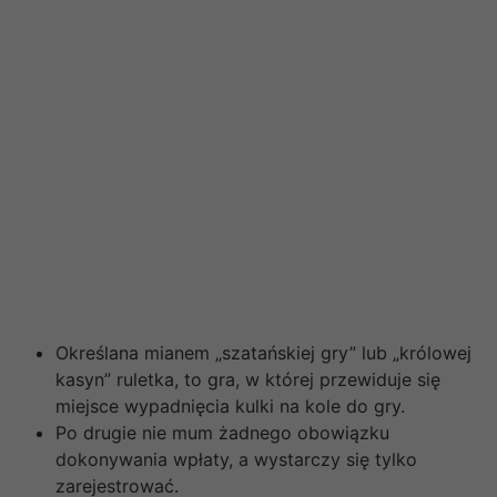
prawdziwe pieniądze. Oczywiście taki rodzaj gier jest
mniej emocjonujący, ponieważ niczego nie ryzykujesz,
oraz nie możesz również zdobyć prawdziwej gotówki.
Gra demonstracyjna za darmo pozwala na dogłębne
poznanie mechaniki i zasad, dlatego stanowi ona
doskonały trening przed tym, jak będziesz grać na
prawdziwe pieniądze. Dowiesz się tam, ile jeszcze
darmowych spinów pozostało Ci do wykorzystania
oraz poznasz wysokość pozostałego obrotu. Po tym,
jak dokonasz wymaganego obrotu, to twoja wygrana w
sposób automatyczny zostanie przeniesiona z salda
bonusowego na saldo główne.
Określana mianem „szatańskiej gry” lub „królowej
kasyn” ruletka, to gra, w której przewiduje się
miejsce wypadnięcia kulki na kole do gry.
Po drugie nie mum żadnego obowiązku
dokonywania wpłaty, a wystarczy się tylko
zarejestrować.