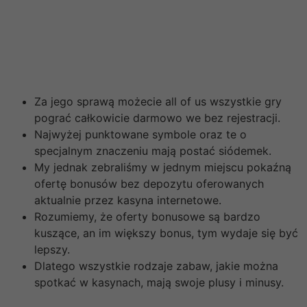
wrażenia. Dlatego też turnieje dotyczą przeróżnej
tematyki we obejmują różne gry. Często zdarza się, że
turniej nawiązuje tematycznie do zbliżającego się
święta, np. Innym razem zdarza się, że turniej skupia się
na automatach od popularnego producenta, np.
Za jego sprawą możecie all of us wszystkie gry
pograć całkowicie darmowo we bez rejestracji.
Najwyżej punktowane symbole oraz te o
specjalnym znaczeniu mają postać siódemek.
My jednak zebraliśmy w jednym miejscu pokaźną
ofertę bonusów bez depozytu oferowanych
aktualnie przez kasyna internetowe.
Rozumiemy, że oferty bonusowe są bardzo
kuszące, an im większy bonus, tym wydaje się być
lepszy.
Dlatego wszystkie rodzaje zabaw, jakie można
spotkać w kasynach, mają swoje plusy i minusy.
Zwykle zakłady będą ważne tylko w tej samej grze,