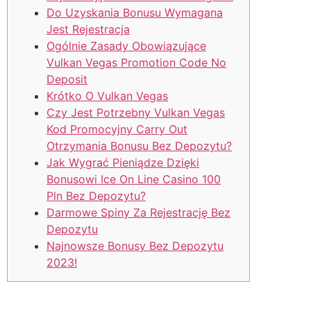
Do Uzyskania Bonusu Wymagana
Jest Rejestracja
Ogólnie Zasady Obowiązujące
Vulkan Vegas Promotion Code No
Deposit
Krótko O Vulkan Vegas
Czy Jest Potrzebny Vulkan Vegas
Kod Promocyjny Carry Out
Otrzymania Bonusu Bez Depozytu?
Jak Wygrać Pieniądze Dzięki
Bonusowi Ice On Line Casino 100
Pln Bez Depozytu?
Darmowe Spiny Za Rejestrację Bez
Depozytu
Najnowsze Bonusy Bez Depozytu
2023!
Jeśli masz na koncie prawdziwe pieniądze, zostaną one