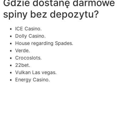
Gdzie dostanę darmowe
spiny bez depozytu?
ICE Casino.
Dolly Casino.
House regarding Spades.
Verde.
Crocoslots.
22bet.
Vulkan Las vegas.
Energy Casino.
Oznacza in order to, że witryna może zacząć oferować
added bonus za rejestrację bez depozytu, aby
przyciągnąć większą ilość nowych graczy, lub może
zatrzymać hojną ofertę, gdy osiągnie ich wystarczającą
ilość. Zazwyczaj oznacza to, że kod promocyjny
zostanie automatycznie dodany do Twojego konta.
Dobre kasyno online proponuje darmowe pieniądze za