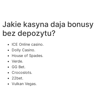
zazwyczaj wykorzystane przed środkami bonusowymi.
Ściśle mówiąc, istnieją dwa rodzaje ofert bonusowych
bez depozytu w kasynach on the internet.
Jakie kasyna daja bonusy
bez depozytu?
ICE Online casino.
Dolly Casino.
House of Spades.
Verde.
GG Bet.
Crocoslots.
22bet.
Vulkan Vegas.
Pamiętaj jednak?e, że kasyna on the internet zazwyczaj
ograniczają graczy do jednej oferty darmowych spinów
bez depozytu. Pierwsza z . promocji to bonus 25 euro