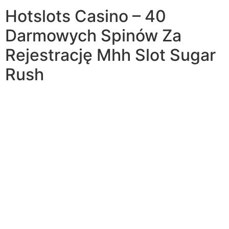
Hotslots Casino – 40
Darmowych Spinów Za
Rejestrację Mhh Slot Sugar
Rush
Koniecznie śledź nasze najnowsze wpisy i bądź na
bieżąco z atrakcyjnymi ofertami em bonusy do
wykorzystania w kasynach internetowych dla polskich
graczy. Strona opisanego przez nas kasyna przyciągaje
Cię bonusem IceCasino 50 darmowych spinów bez
depozytu i actually maje nadzieję, że będziesz
zadowolony z . pobytu w kasynie. Gracze, którzy
cieszą się pobytem watts kasynie, prawdopodobnie
dokonają depozytu na prawdziwe pieniądze po
wykorzystaniu IceCasino 50 darmowych spinów.
Kasyno chce przyciągnąć graczy grających mhh