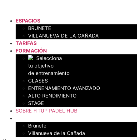
ESPACIOS
BRUNETE
VILLANUEVA DE LA CAÑADA
TARIFAS
FORMACIÓN
Selecciona
tu objetivo
de entrenamiento
CLASES
ENTRENAMIENTO AVANZADO
ALTO RENDIMIENTO
STAGE
SOBRE FITUP PADEL HUB
INSCRÍBETE ONLINE
Brunete
Villanueva de la Cañada