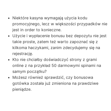
prawdziwe pieniądze, dlatego też chce zapewnić ci jak
najlepsze wrażenia od momentu wejścia do witryny.
Niektóre kasyna wymagają użycia kodu
promocyjnego, lecz w większości przypadków nie
jest in order to konieczne.
Użycie i wypłacenie bonusu bez depozytu nie jest
takie proste, zatem też warto zapoznać się z
kilkoma haczykami, zanim zdecydujemy się na
rejestrację.
Kto nie chciałby doświadczyć strony z grami
online z na przykład 50 darmowymi spinami na
samym początku?
Możesz również sprawdzić, czy bonusowa
gotówka została już zmieniona na prawdziwe
pieniądze.
Mamy na przykład bonus powitalny obejmujący dwie
pierwsze wpłaty oraz nawet a hundred twenty five
darmowych spinów. Dla stałych graczy oferujemy też