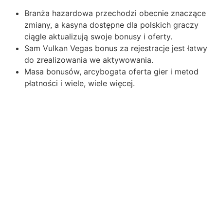
Branża hazardowa przechodzi obecnie znaczące
zmiany, a kasyna dostępne dla polskich graczy
ciągle aktualizują swoje bonusy i oferty.
Sam Vulkan Vegas bonus za rejestracje jest łatwy
do zrealizowania we aktywowania.
Masa bonusów, arcybogata oferta gier i metod
płatności i wiele, wiele więcej.
W ten sposób aktywowałeś kod promocyjny we
przypisaną do niego ofertę bonusową! W podobny
sposób postępujesz z kodami dla wpłaty i innymi —
wtedy wpisujesz je w formularzu płatności lub watts
sekcji o nazwie BONUSY. Wystarczy kliknąć przycisk
zaznaczony kolorem pomarańczowym ZAREJESTRUJ
SIĘ, wypełnić krótki formularz i następne zatwierdzić
dane, aby mieć swoje własne konto oraz darmowe
annoying za rejestrację. A potem możesz już śmiało
ruszyć na podbój Vulkan Sin city i grać carry out woli w
lo gry hazardowe, t jakie chcesz.