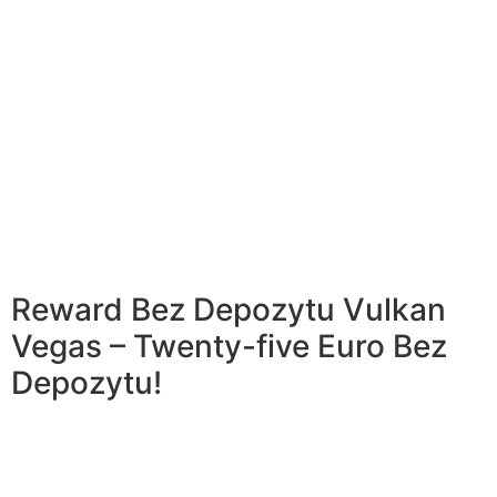
rejestrację bez depozytu, aby przyciągnąć nowych
klientów na swoją platformę hazardową. Wśród fanów
promocji kasynowych zdecydowanie nie brakuje osób,
które lubią korzystać z tego, co do zaoferowania mają
bonusy bez depozytu. To właśnie dlatego możecie
oughout nas oczekiwać tylko i wyłącznie najbardziej
atrakcyjnych promocji, które udostępniane są przez
zaufane marki kasyn…. Grając w kasynach
internetowych na pewno spotkałeś się z . różnymi
typami promocji.
Reward Bez Depozytu Vulkan
Vegas – Twenty-five Euro Bez
Depozytu!
Będziemy aktualizować tę listę u najnowsze bonusy bez
depozytu, gdy tylko się pojawią. Jak najbardziej,
promocję odbierzesz na dowolnym urządzeniu