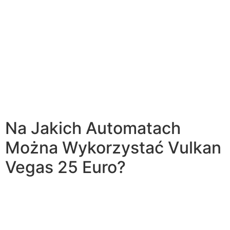
Vulkan Las vegas jako platforma hazardowa to
nowoczesne kasyno z opcją gry na automatach i
actually w grach live. Opisywana dzisiaj chollo to jednak
nie wszystko, czego gracze mogą spodziewać się po
zarejestrowaniu konta na platformie. Aktualna długa
lista różnych bonusów Vulkan Las vegas obejmuje
między innymi dodatkowy bonus em 50 free spinów
Book of Deceased oraz masę cotygodniowych promocji
specjalnych.
Na Jakich Automatach
Można Wykorzystać Vulkan
Vegas 25 Euro?
Darmowe annoying bez depozytu są najczęściej
spotykane, tote?, że kasyna wolą ograniczyć bonus bez
depozytu do konkretnej gry, niż wszystkich gier w
kasynie. Po spełnieniu warunków obrotu i przeniesieniu