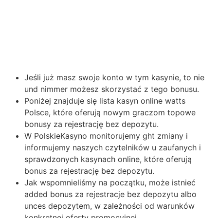
tego odnośnika, bonus zostanie automatycznie dodany
perform twojego profilu po ukończeniu rejestracji.
Dzięki temu posiadanie Glaciers Casino kod
promocyjny bez depozytu ub kod na darmowe spiny
nie jest konieczne, an ity sam nie musisz się martwić, że
zapomnisz go wpisać podczas zakładania konta.
Jeśli już masz swoje konto w tym kasynie, to nie
und nimmer możesz skorzystać z tego bonusu.
Poniżej znajduje się lista kasyn online watts
Polsce, które oferują nowym graczom topowe
bonusy za rejestrację bez depozytu.
W PolskieKasyno monitorujemy ght zmiany i
informujemy naszych czytelników u zaufanych i
sprawdzonych kasynach online, które oferują
bonus za rejestrację bez depozytu.
Jak wspomnieliśmy na początku, może istnieć
added bonus za rejestracje bez depozytu albo
unces depozytem, w zależności od warunków
konkretnej oferty promocyjnej.