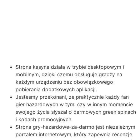
darmowych spinów, aby rozpocząć grę. Wiele bonusów
w kasynie online wymaga wpłaty, aby się
zakwalifikować, ale bonus darmowych spinów gracze
otrzymują tuż po rejestracji, bez konieczności
depozytu. Grając przy użyciu darmowego bonusu bez
depozytu możesz zdecydować czy chcesz dalej grać w
kasynie, czy też wskazane jest grać na danym
automacie za prawdziwe pieniądze.
Strona kasyna działa w trybie desktopowym i
mobilnym, dzięki czemu obsługuje graczy na
każdym urządzeniu bez obowiązkowego
pobierania dodatkowych aplikacji.
Jesteśmy przekonani, że praktycznie każdy fan
gier hazardowych w tym, czy w innym momencie
swojego życia słyszał o darmowych green spinach
i kodach promocyjnych.
Strona gry-hazardowe-za-darmo jest niezależnym
portalem internetowym, który zapewnia recenzje