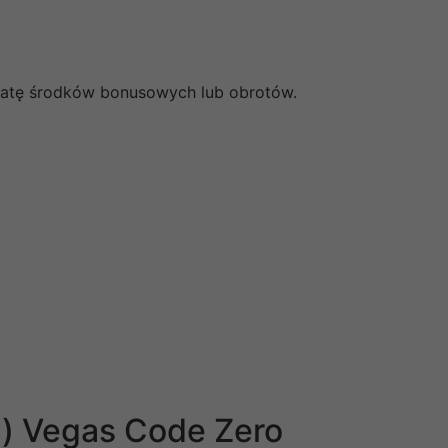
gier od tego samego dostawcy.
ratę środków bonusowych lub obrotów.
się być lepszy. Jednak, polecamy wstrzymać
e skontaktowanie się unces zespołem obsługi
ka została już zmieniona na prawdziwe
łożone za pomocą adresu mailowego. W
ts kasynie. Z pewnością wzbudzą one uznanie
awiązują z nim współpracę biznesową,
h) Vegas Code Zero