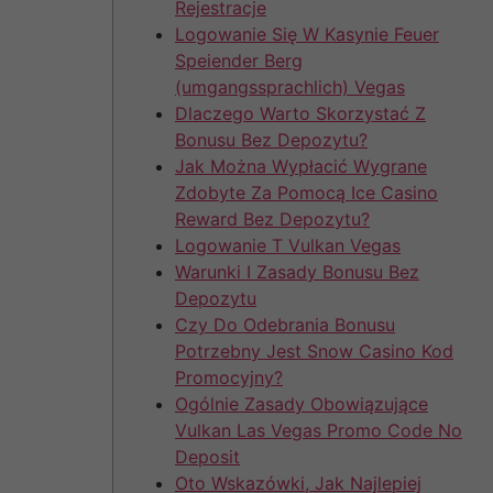
Rejestracje
Logowanie Się W Kasynie Feuer
Speiender Berg
(umgangssprachlich) Vegas
Dlaczego Warto Skorzystać Z
Bonusu Bez Depozytu?
Jak Można Wypłacić Wygrane
Zdobyte Za Pomocą Ice Casino
Reward Bez Depozytu?
Logowanie T Vulkan Vegas
Warunki I Zasady Bonusu Bez
Depozytu
Czy Do Odebrania Bonusu
Potrzebny Jest Snow Casino Kod
Promocyjny?
Ogólnie Zasady Obowiązujące
Vulkan Las Vegas Promo Code No
Deposit
Oto Wskazówki, Jak Najlepiej