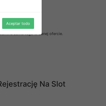
nie każde kasyno z bonusem na start bez
Aceptar todo
rzymuje się bonusy bez depozytu.
ulaminu zawartego w danej ofercie.
pamiętać, że nie jesteś zobowiązany do
rdziej bezpieczne i niezawodne, oczywiście
e bezpieczeństwa korzystania z powitalnego
ejestrację Na Slot
wszystkich nowych graczy, którzy założą