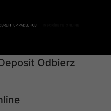
INSCRÍBETE ONLINE
OBRE FITUP PADEL HUB
Deposit Odbierz
nline