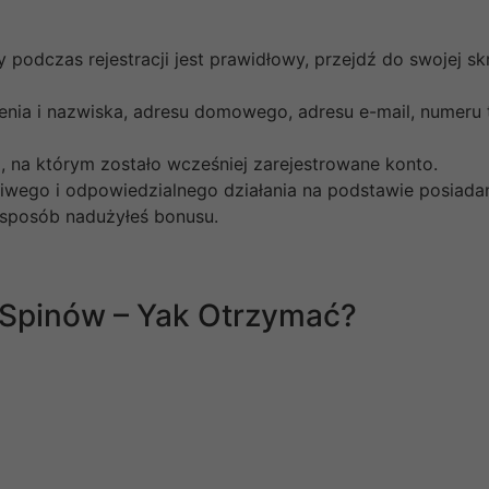
ecjalnego linku.
podczas rejestracji jest prawidłowy, przejdź do swojej skr
enia i nazwiska, adresu domowego, adresu e-mail, numeru t
, na którym zostało wcześniej zarejestrowane konto.
wego i odpowiedzialnego działania na podstawie posiadanej
iś sposób nadużyłeś bonusu.
specjalny hyperlink, prowadzący do strony kasyna. Jeżeli we
ego profilu po ukończeniu rejestracji.
Spinów – Yak Otrzymać?
w, który należy wpisać w formularzu płatności, rejestrac
tedy użytkownik może skorzystać z przypisanych do daneg
ble to bardzo miłe, gdy otrzymujesz IceCasino bonus bez 
żna zarobić i wygrać prawdziwe pieniądze dzięki temu bo
zaufanych i sprawdzonych kasynach online, które oferują 