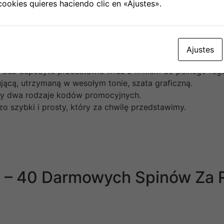
cookies quieres haciendo clic en «Ajustes».
stanie automatycznie dodany do Twojego konta. Niestety 
Ajustes
każde kasyno mother własny proces, za pomocą którego ot
s bez depozytu przedstawia wraz z linkiem do pełnego reg
jącą, utrzymaną w wesołym tonie, szata graficzną.
my dwa rodzaje kodów promocyjnych.
o szybki i prosty, który za chwilę przedstawimy.
ytu, lub darmowe annoying bez depozytu. Warto również 
 ubiegasz się o bonus bez depozytu. Tak, jest to jak najba
aufania kasyna. Rozwiejmy wszelkie wątpliwości dotycząc
o – 40 Darmowych Spinów Za R
s bogatej oferty dostępnych bonusów. Oferta dostępna dla 