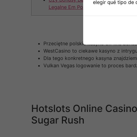
elegir qué tipo de 
Legalne Em Polskim Rynku?
Zazwyczaj oznacza to, że kod promocyjny zo
depozytu jest takie samo. W rzeczy samej, 
Przeciętne polskie kasyno on-line bonu
WestCasino to ciekawe kasyno z intrygu
Dla tego konkretnego kasyna znajdzie
Vulkan Vegas logowanie to proces bardz
Są nimi darmowy bonus gotówkowy bez depoz
złożenia wpłaty na późniejszym etapie, kiedy
pod warunkiem, że korzystamy z . godnego z
bonusu bez depozytu.
Hotslots Online Casin
Sugar Rush
Mr. Bet Casino to kasyno, które słynie unce