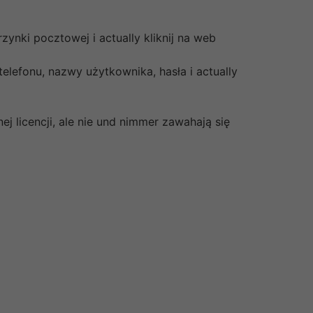
zynki pocztowej i actually kliknij na web
elefonu, nazwy użytkownika, hasła i actually
 licencji, ale nie und nimmer zawahają się
jdziesz na nią korzystając z tego odnośnika,
yjnym lub w sekcji Bonusy na witrynie
o kodu bardzo atrakcyjnych t większości
depozytu 25€ za darmo. W tym akapicie
nusowi. W PolskieKasyno monitorujemy te
bonus za rejestrację bez depozytu. Większość