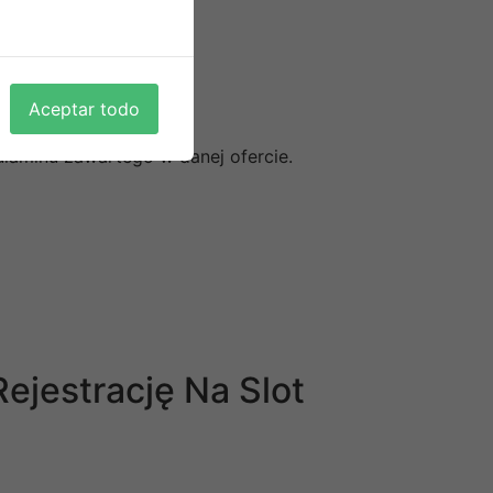
nie każde kasyno z bonusem na start bez
Aceptar todo
rzymuje się bonusy bez depozytu.
ulaminu zawartego w danej ofercie.
pamiętać, że nie jesteś zobowiązany do
rdziej bezpieczne i niezawodne, oczywiście
e bezpieczeństwa korzystania z powitalnego
ejestrację Na Slot
wszystkich nowych graczy, którzy założą