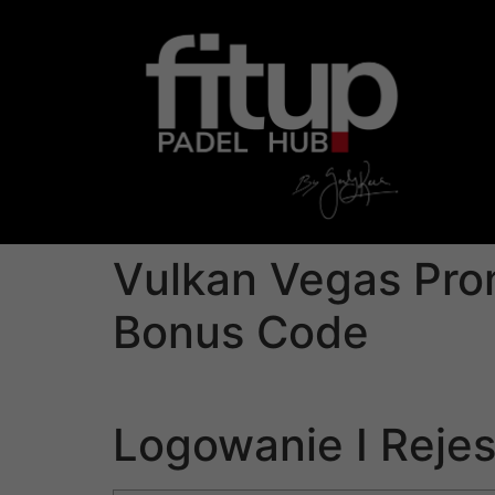
Vulkan Vegas Pro
Bonus Code
Vulkan Vegas Promo Computer Code No Depo
Logowanie I Rejes