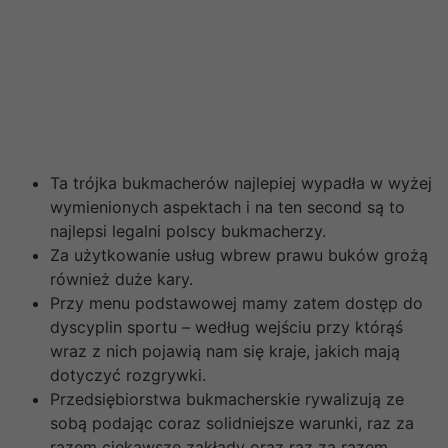
masz możliwość odzyskać zainwestowane w
pierwszym zakładzie środki depozytowe. Zawodnicy
mogą wykorzystać również z bonusów bez depozytu, a
więc rodzaju promocji, w jakiej nie trzeba wpłacać
pieniędzy, żeby otrzymać środki na grę. U nowego
naszego bukmachera znaleźć można zakłady na różne
dyscypliny sportowe, e-sport oraz sporty rzekome.
Ta trójka bukmacherów najlepiej wypadła w wyżej
wymienionych aspektach i na ten second są to
najlepsi legalni polscy bukmacherzy.
Za użytkowanie usług wbrew prawu buków grożą
również duże kary.
Przy menu podstawowej mamy zatem dostęp do
dyscyplin sportu – według wejściu przy którąś
wraz z nich pojawią nam się kraje, jakich mają
dotyczyć rozgrywki.
Przedsiębiorstwa bukmacherskie rywalizują ze
sobą podając coraz solidniejsze warunki, raz za
razem ciekawsze zakłady oraz raz za razem