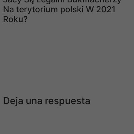
Na terytorium polski W 2021
Roku?
Możesz uzyskać więcej informacji na ten sprawa,
czytając wytyczne korzystania z pomoce. Warto dodać,
że bukmacher Superbet PayPal angażował jeszcze
niedawno także w kwestię wypłat.
Czy płatność PayPal w zakładach bukmacherskich jest
więc gorszym wyborem niż BLIK? BLIK jest
rozpowszechniony w Polsce, zaś PayPal to system
światowy, który stanął w Stanach Zjednoczonych.
Deja una respuesta
Tu dirección de correo electrónico no será publicada.
Los campos obligatorios están marcados con
*
Comentario
*