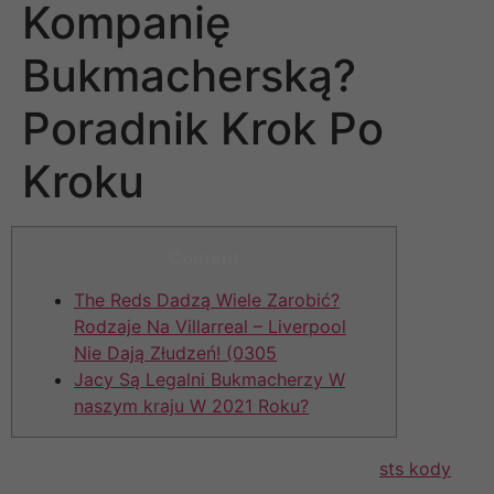
Kompanię
Bukmacherską?
Poradnik Krok Po
Kroku
Content
The Reds Dadzą Wiele Zarobić?
Rodzaje Na Villarreal – Liverpool
Nie Dają Złudzeń! (0305
Jacy Są Legalni Bukmacherzy W
naszym kraju W 2021 Roku?
W przypadku, o ile Twój kupon nie wejdzie,
sts kody