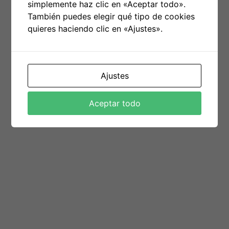
simplemente haz clic en «Aceptar todo».
Mistrzostwa Świata przy lotach narciarskich.
También puedes elegir qué tipo de cookies
Przeważnie bonus tyczy się pierwszego kuponu po
quieres haciendo clic en «Ajustes».
rejestracji, ale reguły są różne.
Tenże legalny operator swobodnie przeszedł przebieg
licencyjny w naszym kraju, dlatego rejestrując konto w
Ajustes
Betclic fan postępuje przy one hundred pc zgodnie z
prawem. Przegląd oferty bukmachera Betclic
Aceptar todo
tradycyjnie rozpoczynamy od rzutu okiem na
nadprogram powitalny. W internecie roi się od
organizatorów zakładów wzajemnych, jednakże nie
każdy z nich ma niezbędne pozwolenie, które
zapewniałoby bezpieczeństwo tobie i twoim
pieniądzom. W naszych stronach znaleźli się wyłącznie
legalni bukmacherzy, a dodatkowo zobaczysz, jak
samodzielnie zweryfikować, bądź dany operator
posiada licencję i lub możesz polecić mu własne
pieniądze.