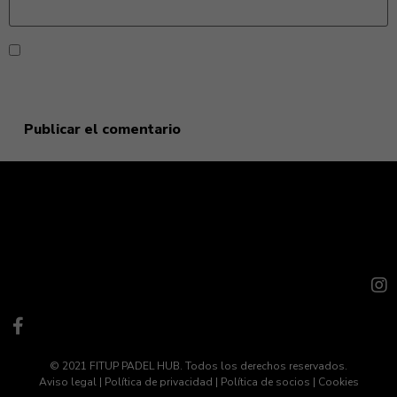
Guarda mi nombre, correo electrónico y web en este
navegador para la próxima vez que comente.
© 2021 FITUP PADEL HUB. Todos los derechos reservados.
Aviso legal
|
Política de privacidad
|
Política de socios
|
Cookies