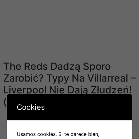
bukmachera, powinien mieć pojęcie, co uczynić, by
spośród każdego kuponu wycisnąć maksymalnie jak
najwięcej.
Formuła jednej także nie powinno się do plusów
Fuksiarza i w ludzi dyscyplinach oczekujemy poprawy.
W mecze piłkarskie dostępne mamy często przeszło
300 targów, co jest bardzo dobrym produktem.
The Reds Dadzą Sporo
Zarobić? Typy Na Villarreal –
Liverpool Nie Dają Złudzeń!
(0305
Cookies
Bardzo często podaje on swoim klientom promocje
związane z ogromnymi zawodami. Ostatnimi czasy
oferowali między innymi zupełnie ciekawe bonusy na
Usamos cookies. Si te parece bien,
tenisowy turniej wielkoszlemowy Australian Open lub