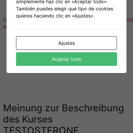
simplemente haz clic en «Aceptar todo».
gesundheitliche Risiken mit sich bringt und in einigen
También puedes elegir qué tipo de cookies
Ländern illegal
quieres haciendo clic en «Ajustes».
https://testosteronenantatshop.com/medikament/testost
enathate-norma/
ist. Verwenden Sie Steroide immer
verantwortungsvoll und informieren Sie sich über die
geltenden Gesetze in Ihrem Land.
Ajustes
Insgesamt bietet der Testosteron Enantat-Kurs von
Norma Athleten und Bodybuildern die Möglichkeit, ihre
Aceptar todo
Leistungsfähigkeit zu steigern und ihre körperlichen
Ziele zu erreichen. Wenn Sie daran interessiert sind,
diesen Kurs auszuprobieren, suchen Sie einen
qualifizierten Fachmann auf, um weitere Informationen
zu erhalten.
Meinung zur Beschreibung
des Kurses
TESTOSTERONE