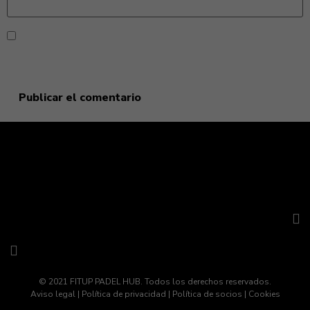
Guarda mi nombre, correo electrónico y web en este
navegador para la próxima vez que comente.
© 2021 FITUP PADEL HUB. Todos los derechos reservados.
Aviso legal
|
Política de privacidad
|
Política de socios
|
Cookies