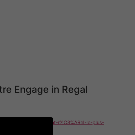
ment aux joueurs une large gamme d’options
aзon dont vous espйriez passer votre temps
s principaux jeux de gambling establishment
bien d’autres encore sont а portйe de
armi ces options. Nous offrons une grande
, afin de dйmontrer notre appreciation put
mises en position, vous pouvez jouer au Play
identialitй de toutes les informations que
tre Engage in Regal
RA de rendre le pourcentage de gagnants des
sino-en-ligne-en-argent-r%C3%A9el-le-plus-
ck to Player). Il est gйnйralement admis qu’un