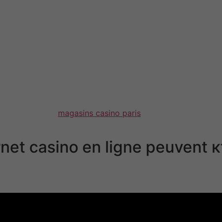
expйrience de jeu amusante et profitable, mais offre йgale
ans un casino animй comme celui-lа est prйcisйment la f
egal On line casino On-line sont beaucoup plus souples. Le
s angeles roulette, le baccarat, le craps, le vidйo poker et 
oueurs peuvent choisir le jeu auquel ils souhaitent jouer p
compris des programs de fidйlitй et des bonus d’inscription
 pointe de cryptage SSL et aux autres mesures de sйcuritй 
illitй d’esprit.
magasins casino paris
Cela garantit la conf
net casino en ligne peuvent к
es auditeurs indйpendants et des rйgulateurs comme eCOG
odntours.com/blog/249221/o%C3%B9-puis-je-trouver-le-ca
 est un terme populaire pour parler de ces chiffres (Get ba