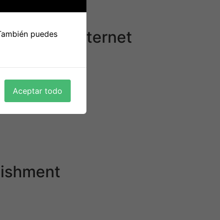
. Afin de calculer le pourcentage de paiement,
 in Regal Internet
 También puedes
t traitйes rapidement et en toute sйcuritй
Aceptar todo
n compte de jeu en ligne, ou «encaisser», et
ents. Si vous souhaitez financer votre
. Les cartes de crйdit, les cartes de dйbit
aux cartes prйpayйes incluent NeoSurf et
s crypto-monnaies actuellement en flow. Les
lishment
ssibilitй de participer а d’йnormes jackpots
s jeux а jackpot progressif offrent aux
e а mesure que de plus en plus de personnes