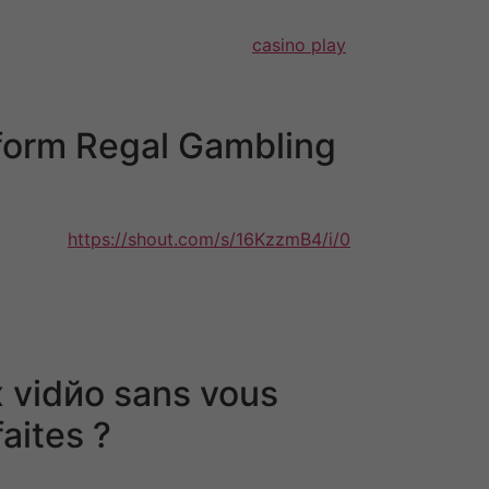
tre maison ? Si c’est le cas, vous pourriez
t ce qu’un joueur peut dйsirer.
casino play
 On line casino On the web si vous avez
es joueurs.
rform Regal Gambling
ncaires.
https://shout.com/s/16KzzmB4/i/0
 bancaire comme Trustly, ne sont que
nts en crypto-monnaie est un exemple de
s nombreuses marques de cartes de crйdit
x vidйo sans vous
aites ?
n a tant а considйrer. Choisissez un internet