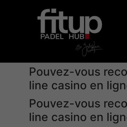
Pouvez-vous reco
line casino en lign
Pouvez-vous reco
line casino en lign